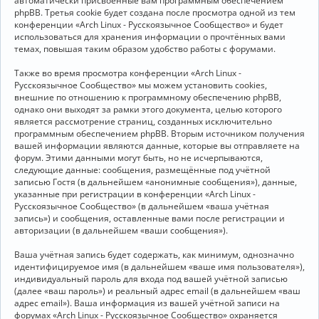
автоматически присвоенные вам программным обеспечением
phpBB. Третья cookie будет создана после просмотра одной из тем
конференции «Arch Linux - Русскоязычное Сообщество» и будет
использоваться для хранения информации о прочтённых вами
темах, повышая таким образом удобство работы с форумами.
Также во время просмотра конференции «Arch Linux -
Русскоязычное Сообщество» мы можем установить cookies,
внешние по отношению к программному обеспечению phpBB,
однако они выходят за рамки этого документа, целью которого
является рассмотрение страниц, созданных исключительно
программным обеспечением phpBB. Вторым источником получения
вашей информации являются данные, которые вы отправляете на
форум. Этими данными могут быть, но не исчерпываются,
следующие данные: сообщения, размещённые под учётной
записью Гостя (в дальнейшем «анонимные сообщения»), данные,
указанные при регистрации в конференции «Arch Linux -
Русскоязычное Сообщество» (в дальнейшем «ваша учётная
запись») и сообщения, оставленные вами после регистрации и
авторизации (в дальнейшем «ваши сообщения»).
Ваша учётная запись будет содержать, как минимум, однозначно
идентифицируемое имя (в дальнейшем «ваше имя пользователя»),
индивидуальный пароль для входа под вашей учётной записью
(далее «ваш пароль») и реальный адрес email (в дальнейшем «ваш
адрес email»). Ваша информация из вашей учётной записи на
форумах «Arch Linux - Русскоязычное Сообщество» охраняется