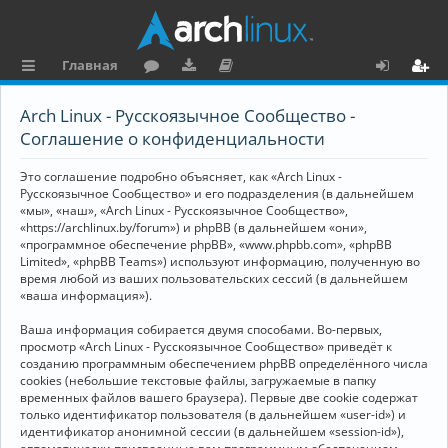
Главная
с
о
аг
о
х
ег
Arch Linux - Русскоязычное Сообщество -
ы
ру
ру
ку
о
и
Соглашение о конфиденциальности
л
м
зк
м
д
ст
Это соглашение подробно объясняет, как «Arch Linux -
к
и
е
р
Русскоязычное Сообщество» и его подразделения (в дальнейшем
«мы», «наш», «Arch Linux - Русскоязычное Сообщество»,
и
н
а
«https://archlinux.by/forum») и phpBB (в дальнейшем «они»,
«программное обеспечение phpBB», «www.phpbb.com», «phpBB
та
ц
Limited», «phpBB Teams») используют информацию, полученную во
ц
и
время любой из ваших пользовательских сессий (в дальнейшем
«ваша информация»).
и
я
Ваша информация собирается двумя способами. Во-первых,
я
просмотр «Arch Linux - Русскоязычное Сообщество» приведёт к
созданию программным обеспечением phpBB определённого числа
cookies (небольшие текстовые файлы, загружаемые в папку
временных файлов вашего браузера). Первые две cookie содержат
только идентификатор пользователя (в дальнейшем «user-id») и
идентификатор анонимной сессии (в дальнейшем «session-id»),