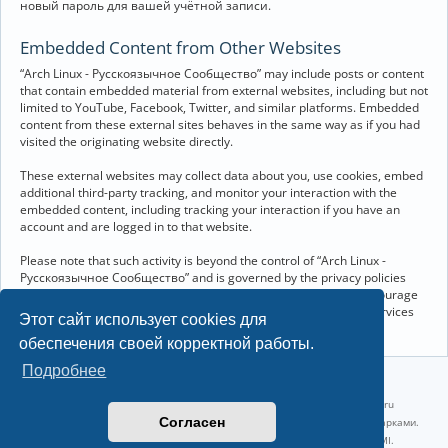
новый пароль для вашей учётной записи.
Embedded Content from Other Websites
“Arch Linux - Русскоязычное Сообщество” may include posts or content
that contain embedded material from external websites, including but not
limited to YouTube, Facebook, Twitter, and similar platforms. Embedded
content from these external sites behaves in the same way as if you had
visited the originating website directly.
These external websites may collect data about you, use cookies, embed
additional third-party tracking, and monitor your interaction with the
embedded content, including tracking your interaction if you have an
account and are logged in to that website.
Please note that such activity is beyond the control of “Arch Linux -
Русскоязычное Сообщество” and is governed by the privacy policies
and terms of service of the respective external websites. We encourage
you to review the privacy and cookie policies of any third-party services
Этот сайт использует cookies для
you interact with through embedded content.
обеспечения своей корректной работы.
Подробнее
©2022-2026, Русскоязычное сообщество Arch Linux.
Linux 6.18.40-1-lts x86_64 GNU/Linux 2026-07-26 08:48:12 |
vps reg.ru
Согласен
Название и логотип Arch Linux ™ являются признанными торговыми марками.
Linux ® — зарегистрированная торговая марка Linus Torvalds и LMI.