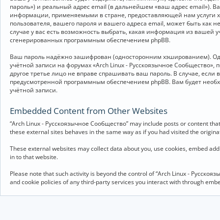
пароль») и реальный адрес email (в дальнейшем «ваш адрес email»).
информации, применяемыми в стране, предоставляющей нам услуги хо
пользователя, вашего пароля и вашего адреса email, может быть как 
случае у вас есть возможность выбрать, какая информация из вашей у
сгенерированных программным обеспечением phpBB.
Ваш пароль надёжно зашифрован (односторонним хэшированием). Однак
учётной записи на форумах «Arch Linux - Русскоязычное Сообщество», п
другое третье лицо не вправе спрашивать ваш пароль. В случае, если
предусмотренной программным обеспечением phpBB. Вам будет необхо
учётной записи.
Embedded Content from Other Websites
“Arch Linux - Русскоязычное Сообщество” may include posts or content that 
these external sites behaves in the same way as if you had visited the originat
These external websites may collect data about you, use cookies, embed addit
in to that website.
Please note that such activity is beyond the control of “Arch Linux - Русско
and cookie policies of any third-party services you interact with through em