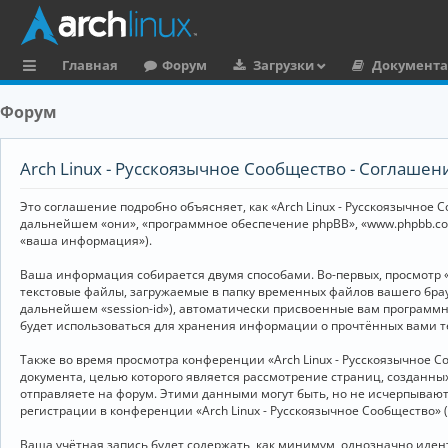
Главная
Форум
Загрузки
Документ
с
Форум
ы
л
Arch Linux - Русскоязычное Сообщество - Соглаше
к
Это соглашение подробно объясняет, как «Arch Linux - Русскоязычное Со
и
дальнейшем «они», «программное обеспечение phpBB», «www.phpbb.co
«ваша информация»).
Ваша информация собирается двумя способами. Во-первых, просмотр «
текстовые файлы, загружаемые в папку временных файлов вашего брау
дальнейшем «session-id»), автоматически присвоенные вам программны
будет использоваться для хранения информации о прочтённых вами т
Также во время просмотра конференции «Arch Linux - Русскоязычное 
документа, целью которого является рассмотрение страниц, создан
отправляете на форум. Этими данными могут быть, но не исчерпываю
регистрации в конференции «Arch Linux - Русскоязычное Сообщество»
Ваша учётная запись будет содержать, как минимум, однозначно иде