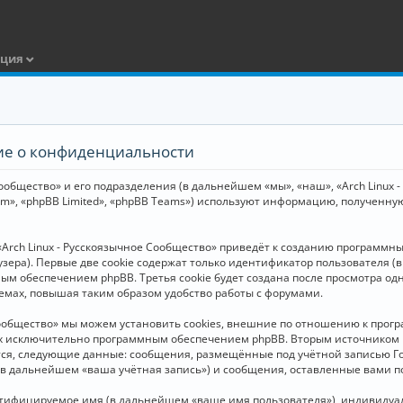
ация
ние о конфиденциальности
общество» и его подразделения (в дальнейшем «мы», «наш», «Arch Linux - Р
m», «phpBB Limited», «phpBB Teams») используют информацию, полученну
Arch Linux - Русскоязычное Сообщество» приведёт к созданию программн
зера). Первые две cookie содержат только идентификатор пользователя (
м обеспечением phpBB. Третья cookie будет создана после просмотра одн
емах, повышая таким образом удобство работы с форумами.
Сообщество» мы можем установить cookies, внешние по отношению к прогр
ных исключительно программным обеспечением phpBB. Вторым источнико
тся, следующие данные: сообщения, размещённые под учётной записью Г
 (в дальнейшем «ваша учётная запись») и сообщения, оставленные вами 
нтифицируемое имя (в дальнейшем «ваше имя пользователя»), индивидуал