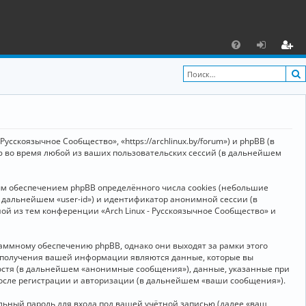
С
F
х
ег
A
о
и
Q
д
ст
р
усскоязычное Сообщество», «https://archlinux.by/forum») и phpBB (в
а
ю во время любой из ваших пользовательских сессий (в дальнейшем
ц
ым обеспечением phpBB определённого числа cookies (небольшие
и
в дальнейшем «user-id») и идентификатор анонимной сессии (в
я
ой из тем конференции «Arch Linux - Русскоязычное Сообщество» и
аммному обеспечению phpBB, однако они выходят за рамки этого
м получения вашей информации являются данные, которые вы
остя (в дальнейшем «анонимные сообщения»), данные, указанные при
после регистрации и авторизации (в дальнейшем «ваши сообщения»).
ьный пароль для входа под вашей учётной записью (далее «ваш