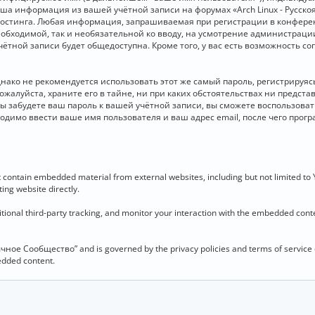
 Ваша информация из вашей учётной записи на форумах «Arch Linux - Рус
стинга. Любая информация, запрашиваемая при регистрации в конференц
необходимой, так и необязательной ко вводу, на усмотрение администраци
чётной записи будет общедоступна. Кроме того, у вас есть возможность с
о не рекомендуется использовать этот же самый пароль, регистрируясь 
ожалуйста, храните его в тайне, ни при каких обстоятельствах ни представ
 вы забудете ваш пароль к вашей учётной записи, вы сможете воспользова
димо ввести ваше имя пользователя и ваш адрес email, после чего прог
contain embedded material from external websites, including but not limited to
ing website directly.
ional third-party tracking, and monitor your interaction with the embedded conten
язычное Сообщество” and is governed by the privacy policies and terms of service
bedded content.