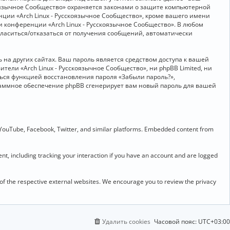
скоязычное Сообщество» охраняется законами о защите компьютерной
ии «Arch Linux - Русскоязычное Сообщество», кроме вашего имени
и конференции «Arch Linux - Русскоязычное Сообщество». В любом
огласиться/отказаться от получения сообщений, автоматически
на других сайтах. Ваш пароль является средством доступа к вашей
ители «Arch Linux - Русскоязычное Сообщество», ни phpBB Limited, ни
ться функцией восстановления пароля «Забыли пароль?»,
раммное обеспечение phpBB сгенерирует вам новый пароль для вашей
 YouTube, Facebook, Twitter, and similar platforms. Embedded content from
t, including tracking your interaction if you have an account and are logged
 of the respective external websites. We encourage you to review the privacy
Удалить cookies
Часовой пояс:
UTC+03:00