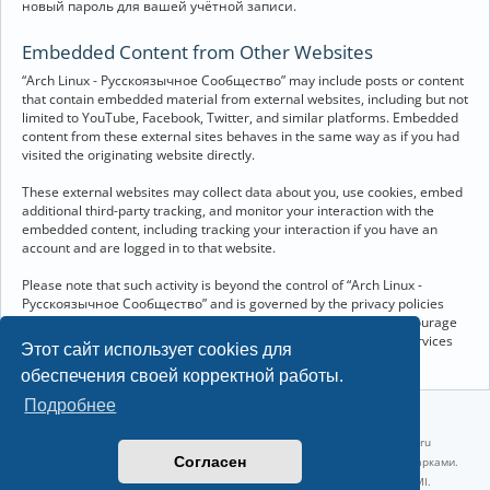
новый пароль для вашей учётной записи.
Embedded Content from Other Websites
“Arch Linux - Русскоязычное Сообщество” may include posts or content
that contain embedded material from external websites, including but not
limited to YouTube, Facebook, Twitter, and similar platforms. Embedded
content from these external sites behaves in the same way as if you had
visited the originating website directly.
These external websites may collect data about you, use cookies, embed
additional third-party tracking, and monitor your interaction with the
embedded content, including tracking your interaction if you have an
account and are logged in to that website.
Please note that such activity is beyond the control of “Arch Linux -
Русскоязычное Сообщество” and is governed by the privacy policies
and terms of service of the respective external websites. We encourage
you to review the privacy and cookie policies of any third-party services
Этот сайт использует cookies для
you interact with through embedded content.
обеспечения своей корректной работы.
Подробнее
©2022-2026, Русскоязычное сообщество Arch Linux.
Linux 6.18.40-1-lts x86_64 GNU/Linux 2026-07-26 08:48:12 |
vps reg.ru
Согласен
Название и логотип Arch Linux ™ являются признанными торговыми марками.
Linux ® — зарегистрированная торговая марка Linus Torvalds и LMI.