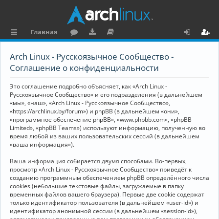
Главная
с
о
аг
о
х
ег
Arch Linux - Русскоязычное Сообщество -
ы
ру
ру
ку
о
и
Соглашение о конфиденциальности
л
м
зк
м
д
ст
Это соглашение подробно объясняет, как «Arch Linux -
к
и
е
р
Русскоязычное Сообщество» и его подразделения (в дальнейшем
«мы», «наш», «Arch Linux - Русскоязычное Сообщество»,
и
н
а
«https://archlinux.by/forum») и phpBB (в дальнейшем «они»,
«программное обеспечение phpBB», «www.phpbb.com», «phpBB
та
ц
Limited», «phpBB Teams») используют информацию, полученную во
ц
и
время любой из ваших пользовательских сессий (в дальнейшем
«ваша информация»).
и
я
Ваша информация собирается двумя способами. Во-первых,
я
просмотр «Arch Linux - Русскоязычное Сообщество» приведёт к
созданию программным обеспечением phpBB определённого числа
cookies (небольшие текстовые файлы, загружаемые в папку
временных файлов вашего браузера). Первые две cookie содержат
только идентификатор пользователя (в дальнейшем «user-id») и
идентификатор анонимной сессии (в дальнейшем «session-id»),