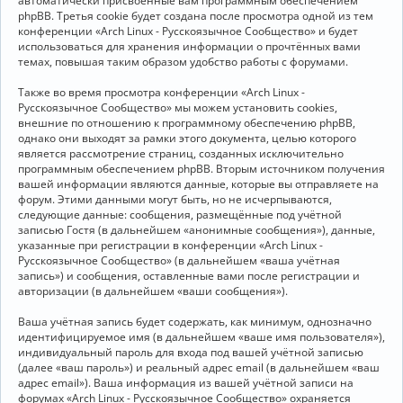
автоматически присвоенные вам программным обеспечением
phpBB. Третья cookie будет создана после просмотра одной из тем
конференции «Arch Linux - Русскоязычное Сообщество» и будет
использоваться для хранения информации о прочтённых вами
темах, повышая таким образом удобство работы с форумами.
Также во время просмотра конференции «Arch Linux -
Русскоязычное Сообщество» мы можем установить cookies,
внешние по отношению к программному обеспечению phpBB,
однако они выходят за рамки этого документа, целью которого
является рассмотрение страниц, созданных исключительно
программным обеспечением phpBB. Вторым источником получения
вашей информации являются данные, которые вы отправляете на
форум. Этими данными могут быть, но не исчерпываются,
следующие данные: сообщения, размещённые под учётной
записью Гостя (в дальнейшем «анонимные сообщения»), данные,
указанные при регистрации в конференции «Arch Linux -
Русскоязычное Сообщество» (в дальнейшем «ваша учётная
запись») и сообщения, оставленные вами после регистрации и
авторизации (в дальнейшем «ваши сообщения»).
Ваша учётная запись будет содержать, как минимум, однозначно
идентифицируемое имя (в дальнейшем «ваше имя пользователя»),
индивидуальный пароль для входа под вашей учётной записью
(далее «ваш пароль») и реальный адрес email (в дальнейшем «ваш
адрес email»). Ваша информация из вашей учётной записи на
форумах «Arch Linux - Русскоязычное Сообщество» охраняется