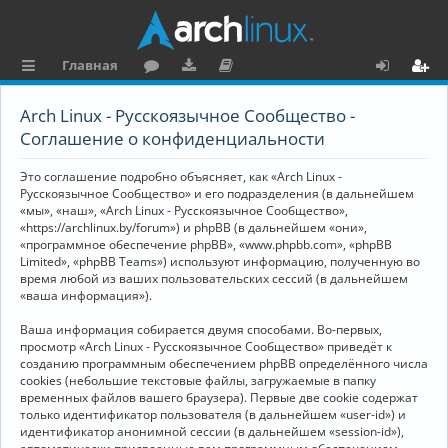
Главная
с
о
аг
о
х
ег
Arch Linux - Русскоязычное Сообщество -
ы
ру
ру
ку
о
и
Соглашение о конфиденциальности
л
м
зк
м
д
ст
Это соглашение подробно объясняет, как «Arch Linux -
к
и
е
р
Русскоязычное Сообщество» и его подразделения (в дальнейшем
«мы», «наш», «Arch Linux - Русскоязычное Сообщество»,
и
н
а
«https://archlinux.by/forum») и phpBB (в дальнейшем «они»,
«программное обеспечение phpBB», «www.phpbb.com», «phpBB
та
ц
Limited», «phpBB Teams») используют информацию, полученную во
ц
и
время любой из ваших пользовательских сессий (в дальнейшем
«ваша информация»).
и
я
Ваша информация собирается двумя способами. Во-первых,
я
просмотр «Arch Linux - Русскоязычное Сообщество» приведёт к
созданию программным обеспечением phpBB определённого числа
cookies (небольшие текстовые файлы, загружаемые в папку
временных файлов вашего браузера). Первые две cookie содержат
только идентификатор пользователя (в дальнейшем «user-id») и
идентификатор анонимной сессии (в дальнейшем «session-id»),