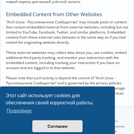
новый пароль для вашей учётной записи.
Embedded Content from Other Websites
“Arch Linux - Русскоязычное Сообщество” may include posts or content
that contain embedded material from external websites, including but not
limited to YouTube, Facebook, Twitter, and similar platforms. Embedded
content from these external sites behaves in the same way as if you had
visited the originating website directly.
These external websites may collect data about you, use cookies, embed
additional third-party tracking, and monitor your interaction with the
embedded content, including tracking your interaction if you have an
account and are logged in to that website.
Please note that such activity is beyond the control of “Arch Linux -
Русскоязычное Сообщество” and is governed by the privacy policies
and terms of service of the respective external websites. We encourage
you to review the privacy and cookie policies of any third-party services
Этот сайт использует cookies для
you interact with through embedded content.
обеспечения своей корректной работы.
Подробнее
©2022-2026, Русскоязычное сообщество Arch Linux.
Linux 6.18.40-1-lts x86_64 GNU/Linux 2026-07-26 08:48:12 |
vps reg.ru
Согласен
Название и логотип Arch Linux ™ являются признанными торговыми марками.
Linux ® — зарегистрированная торговая марка Linus Torvalds и LMI.