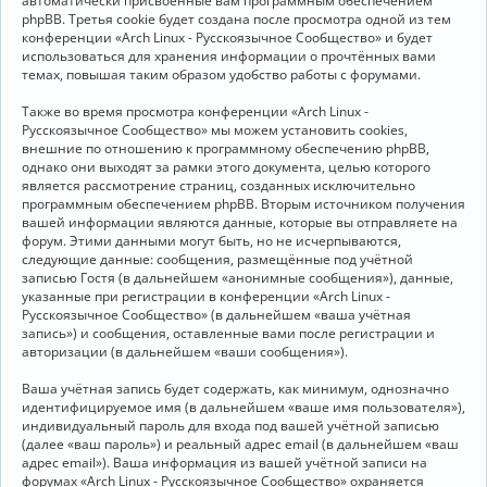
автоматически присвоенные вам программным обеспечением
phpBB. Третья cookie будет создана после просмотра одной из тем
конференции «Arch Linux - Русскоязычное Сообщество» и будет
использоваться для хранения информации о прочтённых вами
темах, повышая таким образом удобство работы с форумами.
Также во время просмотра конференции «Arch Linux -
Русскоязычное Сообщество» мы можем установить cookies,
внешние по отношению к программному обеспечению phpBB,
однако они выходят за рамки этого документа, целью которого
является рассмотрение страниц, созданных исключительно
программным обеспечением phpBB. Вторым источником получения
вашей информации являются данные, которые вы отправляете на
форум. Этими данными могут быть, но не исчерпываются,
следующие данные: сообщения, размещённые под учётной
записью Гостя (в дальнейшем «анонимные сообщения»), данные,
указанные при регистрации в конференции «Arch Linux -
Русскоязычное Сообщество» (в дальнейшем «ваша учётная
запись») и сообщения, оставленные вами после регистрации и
авторизации (в дальнейшем «ваши сообщения»).
Ваша учётная запись будет содержать, как минимум, однозначно
идентифицируемое имя (в дальнейшем «ваше имя пользователя»),
индивидуальный пароль для входа под вашей учётной записью
(далее «ваш пароль») и реальный адрес email (в дальнейшем «ваш
адрес email»). Ваша информация из вашей учётной записи на
форумах «Arch Linux - Русскоязычное Сообщество» охраняется