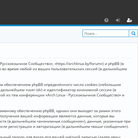
С
F
х
ег
A
о
и
Q
д
ст
р
усскоязычное Сообщество», «https://archlinux.by/forum») и phpBB (в
а
ю во время любой из ваших пользовательских сессий (в дальнейшем
ц
ым обеспечением phpBB определённого числа cookies (небольшие
и
в дальнейшем «user-id») и идентификатор анонимной сессии (в
я
ой из тем конференции «Arch Linux - Русскоязычное Сообщество» и
аммному обеспечению phpBB, однако они выходят за рамки этого
м получения вашей информации являются данные, которые вы
остя (в дальнейшем «анонимные сообщения»), данные, указанные при
после регистрации и авторизации (в дальнейшем «ваши сообщения»).
ьный пароль для входа под вашей учётной записью (далее «ваш