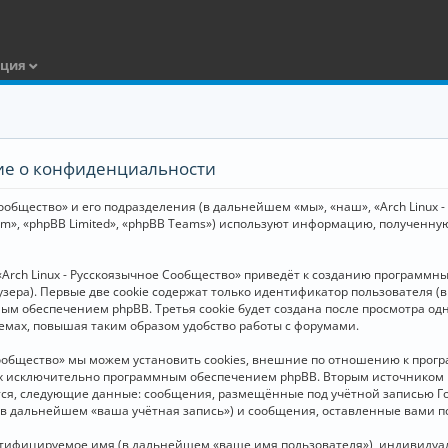
ация
ние о конфиденциальности
общество» и его подразделения (в дальнейшем «мы», «наш», «Arch Linux - Р
m», «phpBB Limited», «phpBB Teams») используют информацию, полученну
Arch Linux - Русскоязычное Сообщество» приведёт к созданию программн
зера). Первые две cookie содержат только идентификатор пользователя (
м обеспечением phpBB. Третья cookie будет создана после просмотра одн
емах, повышая таким образом удобство работы с форумами.
Сообщество» мы можем установить cookies, внешние по отношению к прогр
ных исключительно программным обеспечением phpBB. Вторым источнико
тся, следующие данные: сообщения, размещённые под учётной записью Г
 (в дальнейшем «ваша учётная запись») и сообщения, оставленные вами 
нтифицируемое имя (в дальнейшем «ваше имя пользователя»), индивидуал