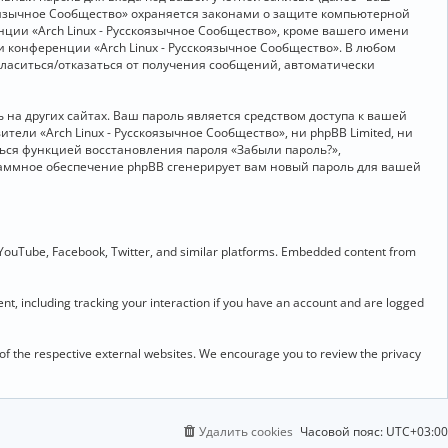
скоязычное Сообщество» охраняется законами о защите компьютерной
ии «Arch Linux - Русскоязычное Сообщество», кроме вашего имени
и конференции «Arch Linux - Русскоязычное Сообщество». В любом
огласиться/отказаться от получения сообщений, автоматически
на других сайтах. Ваш пароль является средством доступа к вашей
ители «Arch Linux - Русскоязычное Сообщество», ни phpBB Limited, ни
ться функцией восстановления пароля «Забыли пароль?»,
раммное обеспечение phpBB сгенерирует вам новый пароль для вашей
 YouTube, Facebook, Twitter, and similar platforms. Embedded content from
t, including tracking your interaction if you have an account and are logged
 of the respective external websites. We encourage you to review the privacy
Удалить cookies
Часовой пояс:
UTC+03:00