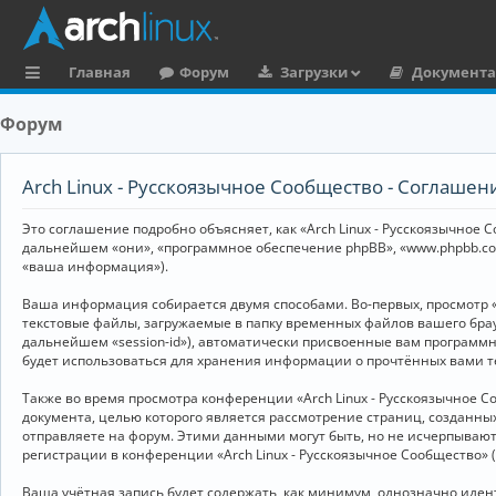
Главная
Форум
Загрузки
Документ
с
Форум
ы
л
Arch Linux - Русскоязычное Сообщество - Соглаше
к
Это соглашение подробно объясняет, как «Arch Linux - Русскоязычное Со
и
дальнейшем «они», «программное обеспечение phpBB», «www.phpbb.co
«ваша информация»).
Ваша информация собирается двумя способами. Во-первых, просмотр «
текстовые файлы, загружаемые в папку временных файлов вашего брау
дальнейшем «session-id»), автоматически присвоенные вам программны
будет использоваться для хранения информации о прочтённых вами т
Также во время просмотра конференции «Arch Linux - Русскоязычное 
документа, целью которого является рассмотрение страниц, создан
отправляете на форум. Этими данными могут быть, но не исчерпываю
регистрации в конференции «Arch Linux - Русскоязычное Сообщество»
Ваша учётная запись будет содержать, как минимум, однозначно иде