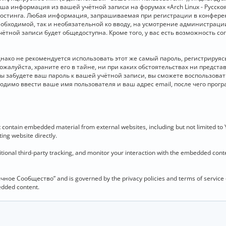
 Ваша информация из вашей учётной записи на форумах «Arch Linux - Рус
стинга. Любая информация, запрашиваемая при регистрации в конференц
необходимой, так и необязательной ко вводу, на усмотрение администраци
чётной записи будет общедоступна. Кроме того, у вас есть возможность с
о не рекомендуется использовать этот же самый пароль, регистрируясь 
ожалуйста, храните его в тайне, ни при каких обстоятельствах ни представ
 вы забудете ваш пароль к вашей учётной записи, вы сможете воспользова
димо ввести ваше имя пользователя и ваш адрес email, после чего прог
contain embedded material from external websites, including but not limited to
ing website directly.
ional third-party tracking, and monitor your interaction with the embedded conten
язычное Сообщество” and is governed by the privacy policies and terms of service
bedded content.