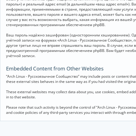
пароль») и реальный адрес email (в дальнейшем «ваш адрес email»).
информации, применяемыми в стране, предоставляющей нам услуги хо
пользователя, вашего пароля и вашего адреса email, может быть как 
случае у вас есть возможность выбрать, какая информация из вашей у
сгенерированных программным обеспечением phpBB.
Ваш пароль надёжно зашифрован (односторонним хэшированием). Однак
учётной записи на форумах «Arch Linux - Русскоязычное Сообщество», п
другое третье лицо не вправе спрашивать ваш пароль. В случае, если
предусмотренной программным обеспечением phpBB. Вам будет необхо
учётной записи.
Embedded Content from Other Websites
“Arch Linux - Русскоязычное Сообщество” may include posts or content that 
these external sites behaves in the same way as if you had visited the originat
These external websites may collect data about you, use cookies, embed addit
in to that website.
Please note that such activity is beyond the control of “Arch Linux - Русско
and cookie policies of any third-party services you interact with through em