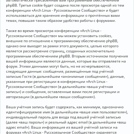
автоматически присвоенные вам программным обеспечением
phpBB. Третья cookie будет создана после просмотра одной из тем
конференции «Arch Linux - Русскоязычное Сообщество» и будет
использоваться для хранения информации о прочтённых вами
темах, повышая таким образом удобство работы с форумами.
Также во время просмотра конференции «Arch Linux -
Русскоязычное Сообщество» мы можем установить cookies,
внешние по отношению к программному обеспечению phpBB,
однако они выходят за рамки этого документа, целью которого
является рассмотрение страниц, созданных исключительно
программным обеспечением phpBB. Вторым источником получения
вашей информации являются данные, которые вы отправляете на
форум. Этими данными могут быть, но не исчерпываются,
следующие данные: сообщения, размещённые под учётной
записью Гостя (в дальнейшем «анонимные сообщения»), данные,
указанные при регистрации в конференции «Arch Linux -
Русскоязычное Сообщество» (в дальнейшем «ваша учётная
запись») и сообщения, оставленные вами после регистрации и
авторизации (в дальнейшем «ваши сообщения»).
Ваша учётная запись будет содержать, как минимум, однозначно
идентифицируемое имя (в дальнейшем «ваше имя пользователя»),
индивидуальный пароль для входа под вашей учётной записью
(далее «ваш пароль») и реальный адрес email (в дальнейшем «ваш
адрес email»). Ваша информация из вашей учётной записи на
форумах «Arch Linux - Русскоязычное Сообщество» охраняется