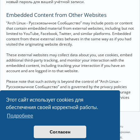
новый пароль для вашей учётной записи.
Embedded Content from Other Websites
“Arch Linux - Русскоязычное Сообщество” may include posts or content
that contain embedded material from external websites, including but not
limited to YouTube, Facebook, Twitter, and similar platforms. Embedded
content from these external sites behaves in the same way as if you had
visited the originating website directly.
These external websites may collect data about you, use cookies, embed
additional third-party tracking, and monitor your interaction with the
embedded content, including tracking your interaction if you have an
account and are logged in to that website.
Please note that such activity is beyond the control of “Arch Linux -
Русскоязычное Сообщество” and is governed by the privacy policies
and terms of service of the respective external websites. We encourage
you to review the privacy and cookie policies of any third-party services
Этот сайт использует cookies для
you interact with through embedded content.
обеспечения своей корректной работы.
Подробнее
©2022-2026, Русскоязычное сообщество Arch Linux.
Linux 6.18.40-1-lts x86_64 GNU/Linux 2026-07-26 08:48:12 |
vps reg.ru
Согласен
Название и логотип Arch Linux ™ являются признанными торговыми марками.
Linux ® — зарегистрированная торговая марка Linus Torvalds и LMI.