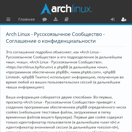
Главная
с
о
аг
о
х
ег
Arch Linux - Русскоязычное Сообщество -
ы
ру
ру
ку
о
и
Соглашение о конфиденциальности
л
м
зк
м
д
ст
Это соглашение подробно объясняет, как «Arch Linux -
к
и
е
р
Русскоязычное Сообщество» и его подразделения (в дальнейшем
«мы», «наш», «Arch Linux - Русскоязычное Сообщество»,
и
н
а
«https://archlinux.by/forum») и phpBB (в дальнейшем «они»,
«программное обеспечение phpBB», «www.phpbb.com», «phpBB
та
ц
Limited», «phpBB Teams») используют информацию, полученную во
ц
и
время любой из ваших пользовательских сессий (в дальнейшем
«ваша информация»).
и
я
Ваша информация собирается двумя способами. Во-первых,
я
просмотр «Arch Linux - Русскоязычное Сообщество» приведёт к
созданию программным обеспечением phpBB определённого числа
cookies (небольшие текстовые файлы, загружаемые в папку
временных файлов вашего браузера). Первые две cookie содержат
только идентификатор пользователя (в дальнейшем «user-id») и
идентификатор анонимной сессии (в дальнейшем «session-id»),