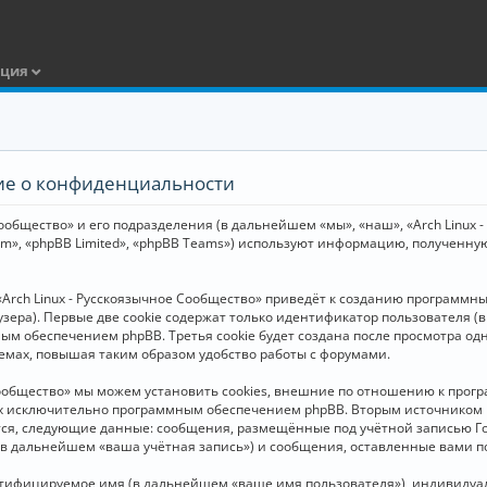
ация
ние о конфиденциальности
общество» и его подразделения (в дальнейшем «мы», «наш», «Arch Linux - Р
m», «phpBB Limited», «phpBB Teams») используют информацию, полученну
Arch Linux - Русскоязычное Сообщество» приведёт к созданию программн
зера). Первые две cookie содержат только идентификатор пользователя (
м обеспечением phpBB. Третья cookie будет создана после просмотра одн
емах, повышая таким образом удобство работы с форумами.
Сообщество» мы можем установить cookies, внешние по отношению к прогр
ных исключительно программным обеспечением phpBB. Вторым источнико
тся, следующие данные: сообщения, размещённые под учётной записью Г
 (в дальнейшем «ваша учётная запись») и сообщения, оставленные вами 
нтифицируемое имя (в дальнейшем «ваше имя пользователя»), индивидуал