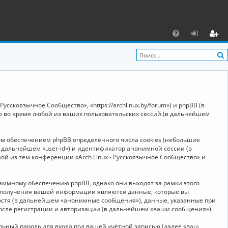
С
F
х
ег
A
о
и
Q
д
ст
р
усскоязычное Сообщество», «https://archlinux.by/forum») и phpBB (в
а
ю во время любой из ваших пользовательских сессий (в дальнейшем
ц
ым обеспечением phpBB определённого числа cookies (небольшие
и
в дальнейшем «user-id») и идентификатор анонимной сессии (в
я
ой из тем конференции «Arch Linux - Русскоязычное Сообщество» и
аммному обеспечению phpBB, однако они выходят за рамки этого
м получения вашей информации являются данные, которые вы
остя (в дальнейшем «анонимные сообщения»), данные, указанные при
после регистрации и авторизации (в дальнейшем «ваши сообщения»).
ьный пароль для входа под вашей учётной записью (далее «ваш