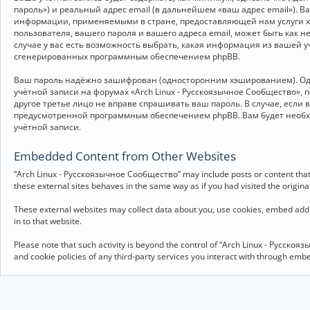
пароль») и реальный адрес email (в дальнейшем «ваш адрес email»).
информации, применяемыми в стране, предоставляющей нам услуги хо
пользователя, вашего пароля и вашего адреса email, может быть как 
случае у вас есть возможность выбрать, какая информация из вашей у
сгенерированных программным обеспечением phpBB.
Ваш пароль надёжно зашифрован (односторонним хэшированием). Однак
учётной записи на форумах «Arch Linux - Русскоязычное Сообщество», п
другое третье лицо не вправе спрашивать ваш пароль. В случае, если
предусмотренной программным обеспечением phpBB. Вам будет необхо
учётной записи.
Embedded Content from Other Websites
“Arch Linux - Русскоязычное Сообщество” may include posts or content that 
these external sites behaves in the same way as if you had visited the originat
These external websites may collect data about you, use cookies, embed addit
in to that website.
Please note that such activity is beyond the control of “Arch Linux - Русско
and cookie policies of any third-party services you interact with through em