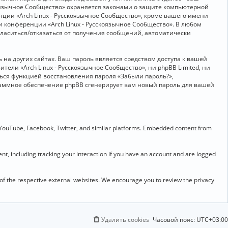
скоязычное Сообщество» охраняется законами о защите компьютерной
ии «Arch Linux - Русскоязычное Сообщество», кроме вашего имени
и конференции «Arch Linux - Русскоязычное Сообщество». В любом
огласиться/отказаться от получения сообщений, автоматически
на других сайтах. Ваш пароль является средством доступа к вашей
ители «Arch Linux - Русскоязычное Сообщество», ни phpBB Limited, ни
ться функцией восстановления пароля «Забыли пароль?»,
раммное обеспечение phpBB сгенерирует вам новый пароль для вашей
 YouTube, Facebook, Twitter, and similar platforms. Embedded content from
t, including tracking your interaction if you have an account and are logged
 of the respective external websites. We encourage you to review the privacy
Удалить cookies
Часовой пояс:
UTC+03:00