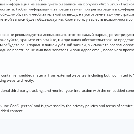
 Ваша информация из вашей учётной записи на форумах «Arch Linux - Рус
стинга. Любая информация, запрашиваемая при регистрации в конференц
необходимой, так и необязательной ко вводу, на усмотрение администраци
чётной записи будет общедоступна. Кроме того, у вас есть возможность с
о не рекомендуется использовать этот же самый пароль, регистрируясь 
ожалуйста, храните его в тайне, ни при каких обстоятельствах ни представ
 вы забудете ваш пароль к вашей учётной записи, вы сможете воспользова
димо ввести ваше имя пользователя и ваш адрес email, после чего прог
contain embedded material from external websites, including but not limited to
ing website directly.
ional third-party tracking, and monitor your interaction with the embedded conten
язычное Сообщество” and is governed by the privacy policies and terms of service
bedded content.