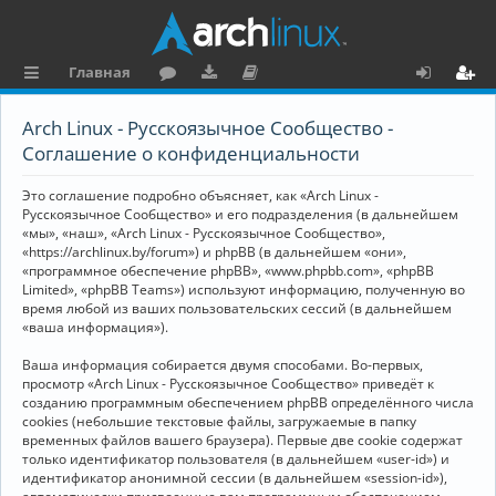
Главная
с
о
аг
о
х
ег
Arch Linux - Русскоязычное Сообщество -
ы
ру
ру
ку
о
и
Соглашение о конфиденциальности
л
м
зк
м
д
ст
Это соглашение подробно объясняет, как «Arch Linux -
к
и
е
р
Русскоязычное Сообщество» и его подразделения (в дальнейшем
«мы», «наш», «Arch Linux - Русскоязычное Сообщество»,
и
н
а
«https://archlinux.by/forum») и phpBB (в дальнейшем «они»,
«программное обеспечение phpBB», «www.phpbb.com», «phpBB
та
ц
Limited», «phpBB Teams») используют информацию, полученную во
ц
и
время любой из ваших пользовательских сессий (в дальнейшем
«ваша информация»).
и
я
Ваша информация собирается двумя способами. Во-первых,
я
просмотр «Arch Linux - Русскоязычное Сообщество» приведёт к
созданию программным обеспечением phpBB определённого числа
cookies (небольшие текстовые файлы, загружаемые в папку
временных файлов вашего браузера). Первые две cookie содержат
только идентификатор пользователя (в дальнейшем «user-id») и
идентификатор анонимной сессии (в дальнейшем «session-id»),