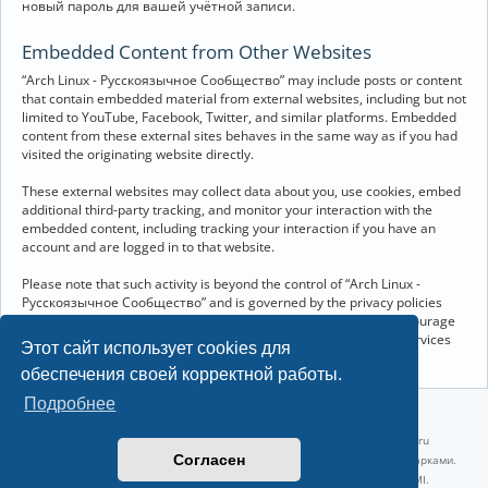
новый пароль для вашей учётной записи.
Embedded Content from Other Websites
“Arch Linux - Русскоязычное Сообщество” may include posts or content
that contain embedded material from external websites, including but not
limited to YouTube, Facebook, Twitter, and similar platforms. Embedded
content from these external sites behaves in the same way as if you had
visited the originating website directly.
These external websites may collect data about you, use cookies, embed
additional third-party tracking, and monitor your interaction with the
embedded content, including tracking your interaction if you have an
account and are logged in to that website.
Please note that such activity is beyond the control of “Arch Linux -
Русскоязычное Сообщество” and is governed by the privacy policies
and terms of service of the respective external websites. We encourage
you to review the privacy and cookie policies of any third-party services
Этот сайт использует cookies для
you interact with through embedded content.
обеспечения своей корректной работы.
Подробнее
©2022-2026, Русскоязычное сообщество Arch Linux.
Linux 6.18.40-1-lts x86_64 GNU/Linux 2026-07-26 08:48:12 |
vps reg.ru
Согласен
Название и логотип Arch Linux ™ являются признанными торговыми марками.
Linux ® — зарегистрированная торговая марка Linus Torvalds и LMI.