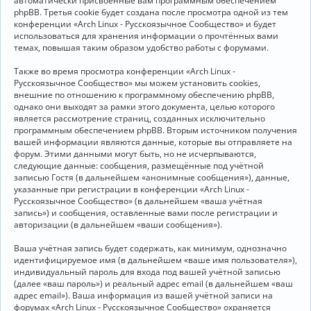
автоматически присвоенные вам программным обеспечением
phpBB. Третья cookie будет создана после просмотра одной из тем
конференции «Arch Linux - Русскоязычное Сообщество» и будет
использоваться для хранения информации о прочтённых вами
темах, повышая таким образом удобство работы с форумами.
Также во время просмотра конференции «Arch Linux -
Русскоязычное Сообщество» мы можем установить cookies,
внешние по отношению к программному обеспечению phpBB,
однако они выходят за рамки этого документа, целью которого
является рассмотрение страниц, созданных исключительно
программным обеспечением phpBB. Вторым источником получения
вашей информации являются данные, которые вы отправляете на
форум. Этими данными могут быть, но не исчерпываются,
следующие данные: сообщения, размещённые под учётной
записью Гостя (в дальнейшем «анонимные сообщения»), данные,
указанные при регистрации в конференции «Arch Linux -
Русскоязычное Сообщество» (в дальнейшем «ваша учётная
запись») и сообщения, оставленные вами после регистрации и
авторизации (в дальнейшем «ваши сообщения»).
Ваша учётная запись будет содержать, как минимум, однозначно
идентифицируемое имя (в дальнейшем «ваше имя пользователя»),
индивидуальный пароль для входа под вашей учётной записью
(далее «ваш пароль») и реальный адрес email (в дальнейшем «ваш
адрес email»). Ваша информация из вашей учётной записи на
форумах «Arch Linux - Русскоязычное Сообщество» охраняется