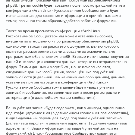
автоматически присвоенные вам программным обеспечением
phpBB. Третья cookie будет создана после просмотра одной из тем
конференции «Arch Linux - Русскоязычное Сообщество» и будет
использоваться для хранения информации о прочтённых вами
темах, повышая таким образом удобство работы с форумами.
Также во время просмотра конференции «Arch Linux -
Русскоязычное Сообщество» мы можем установить cookies,
внешние по отношению к программному обеспечению phpBB,
однако они выходят за рамки этого документа, целью которого
является рассмотрение страниц, созданных исключительно
программным обеспечением phpBB. Вторым источником получения
вашей информации являются данные, которые вы отправляете на
форум. Этими данными могут быть, но не исчерпываются,
следующие данные: сообщения, размещённые под учётной
записью Гостя (в дальнейшем «анонимные сообщения»), данные,
указанные при регистрации в конференции «Arch Linux -
Русскоязычное Сообщество» (в дальнейшем «ваша учётная
запись») и сообщения, оставленные вами после регистрации и
авторизации (в дальнейшем «ваши сообщения»).
Ваша учётная запись будет содержать, как минимум, однозначно
идентифицируемое имя (в дальнейшем «ваше имя пользователя»),
индивидуальный пароль для входа под вашей учётной записью
(далее «ваш пароль») и реальный адрес email (в дальнейшем «ваш
адрес email»). Ваша информация из вашей учётной записи на
форумах «Arch Linux - Русскоязычное Сообщество» охраняется