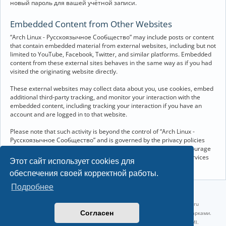
новый пароль для вашей учётной записи.
Embedded Content from Other Websites
“Arch Linux - Русскоязычное Сообщество” may include posts or content
that contain embedded material from external websites, including but not
limited to YouTube, Facebook, Twitter, and similar platforms. Embedded
content from these external sites behaves in the same way as if you had
visited the originating website directly.
These external websites may collect data about you, use cookies, embed
additional third-party tracking, and monitor your interaction with the
embedded content, including tracking your interaction if you have an
account and are logged in to that website.
Please note that such activity is beyond the control of “Arch Linux -
Русскоязычное Сообщество” and is governed by the privacy policies
and terms of service of the respective external websites. We encourage
you to review the privacy and cookie policies of any third-party services
Этот сайт использует cookies для
you interact with through embedded content.
обеспечения своей корректной работы.
Подробнее
©2022-2026, Русскоязычное сообщество Arch Linux.
Linux 6.18.40-1-lts x86_64 GNU/Linux 2026-07-26 08:48:12 |
vps reg.ru
Согласен
Название и логотип Arch Linux ™ являются признанными торговыми марками.
Linux ® — зарегистрированная торговая марка Linus Torvalds и LMI.