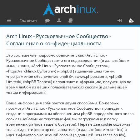
Главная
с
о
аг
о
х
ег
Arch Linux - Русскоязычное Сообщество -
ы
ру
ру
ку
о
и
Соглашение о конфиденциальности
л
м
зк
м
д
ст
Это соглашение подробно объясняет, как «Arch Linux -
к
и
е
р
Русскоязычное Сообщество» и его подразделения (в дальнейшем
«мы», «наш», «Arch Linux - Русскоязычное Сообщество»,
и
н
а
«https://archlinux.by/forum») и phpBB (в дальнейшем «они»,
«программное обеспечение phpBB», «www.phpbb.com», «phpBB
та
ц
Limited», «phpBB Teams») используют информацию, полученную во
ц
и
время любой из ваших пользовательских сессий (в дальнейшем
«ваша информация»).
и
я
Ваша информация собирается двумя способами. Во-первых,
я
просмотр «Arch Linux - Русскоязычное Сообщество» приведёт к
созданию программным обеспечением phpBB определённого числа
cookies (небольшие текстовые файлы, загружаемые в папку
временных файлов вашего браузера). Первые две cookie содержат
только идентификатор пользователя (в дальнейшем «user-id») и
идентификатор анонимной сессии (в дальнейшем «session-id»),