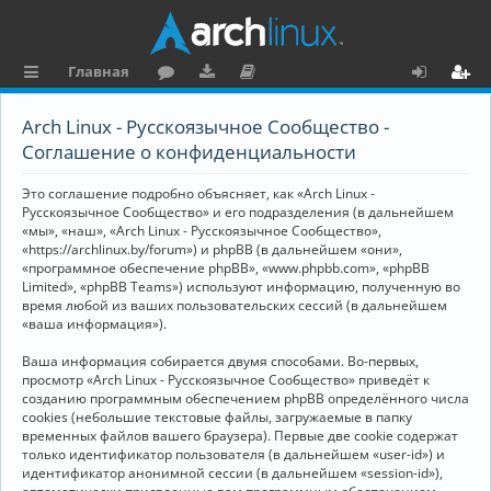
Главная
с
о
аг
о
х
ег
Arch Linux - Русскоязычное Сообщество -
ы
ру
ру
ку
о
и
Соглашение о конфиденциальности
л
м
зк
м
д
ст
Это соглашение подробно объясняет, как «Arch Linux -
к
и
е
р
Русскоязычное Сообщество» и его подразделения (в дальнейшем
«мы», «наш», «Arch Linux - Русскоязычное Сообщество»,
и
н
а
«https://archlinux.by/forum») и phpBB (в дальнейшем «они»,
«программное обеспечение phpBB», «www.phpbb.com», «phpBB
та
ц
Limited», «phpBB Teams») используют информацию, полученную во
ц
и
время любой из ваших пользовательских сессий (в дальнейшем
«ваша информация»).
и
я
Ваша информация собирается двумя способами. Во-первых,
я
просмотр «Arch Linux - Русскоязычное Сообщество» приведёт к
созданию программным обеспечением phpBB определённого числа
cookies (небольшие текстовые файлы, загружаемые в папку
временных файлов вашего браузера). Первые две cookie содержат
только идентификатор пользователя (в дальнейшем «user-id») и
идентификатор анонимной сессии (в дальнейшем «session-id»),