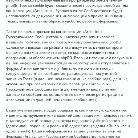
автоматически присвоенные вам программным обеспечением
phpBB. Третья cookie будет создана после просмотра одной из тем
конференции «Arch Linux - Русскоязычное Сообщество» и будет
использоваться для хранения информации о прочтённых вами
темах, повышая таким образом удобство работы с форумами.
Также во время просмотра конференции «Arch Linux -
Русскоязычное Сообщество» мы можем установить cookies,
внешние по отношению к программному обеспечению phpBB,
однако они выходят за рамки этого документа, целью которого
является рассмотрение страниц, созданных исключительно
программным обеспечением phpBB. Вторым источником получения
вашей информации являются данные, которые вы отправляете на
форум. Этими данными могут быть, но не исчерпываются,
следующие данные: сообщения, размещённые под учётной
записью Гостя (в дальнейшем «анонимные сообщения»), данные,
указанные при регистрации в конференции «Arch Linux -
Русскоязычное Сообщество» (в дальнейшем «ваша учётная
запись») и сообщения, оставленные вами после регистрации и
авторизации (в дальнейшем «ваши сообщения»).
Ваша учётная запись будет содержать, как минимум, однозначно
идентифицируемое имя (в дальнейшем «ваше имя пользователя»),
индивидуальный пароль для входа под вашей учётной записью
(далее «ваш пароль») и реальный адрес email (в дальнейшем «ваш
адрес email»). Ваша информация из вашей учётной записи на
форумах «Arch Linux - Русскоязычное Сообщество» охраняется