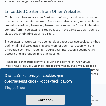
новый пароль для вашей учётной записи.
Embedded Content from Other Websites
“Arch Linux - Русскоязычное Сообщество” may include posts or content
that contain embedded material from external websites, including but not
limited to YouTube, Facebook, Twitter, and similar platforms. Embedded
content from these external sites behaves in the same way as if you had
visited the originating website directly.
These external websites may collect data about you, use cookies, embed
additional third-party tracking, and monitor your interaction with the
embedded content, including tracking your interaction if you have an
account and are logged in to that website.
Please note that such activity is beyond the control of “Arch Linux -
Русскоязычное Сообщество” and is governed by the privacy policies
and terms of service of the respective external websites. We encourage
you to review the privacy and cookie policies of any third-party services
Этот сайт использует cookies для
you interact with through embedded content.
обеспечения своей корректной работы.
Подробнее
©2022-2026, Русскоязычное сообщество Arch Linux.
Linux 6.18.40-1-lts x86_64 GNU/Linux 2026-07-26 08:48:12 |
vps reg.ru
Согласен
Название и логотип Arch Linux ™ являются признанными торговыми марками.
Linux ® — зарегистрированная торговая марка Linus Torvalds и LMI.