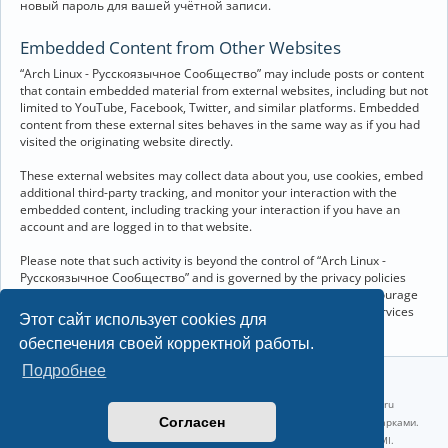
новый пароль для вашей учётной записи.
Embedded Content from Other Websites
“Arch Linux - Русскоязычное Сообщество” may include posts or content
that contain embedded material from external websites, including but not
limited to YouTube, Facebook, Twitter, and similar platforms. Embedded
content from these external sites behaves in the same way as if you had
visited the originating website directly.
These external websites may collect data about you, use cookies, embed
additional third-party tracking, and monitor your interaction with the
embedded content, including tracking your interaction if you have an
account and are logged in to that website.
Please note that such activity is beyond the control of “Arch Linux -
Русскоязычное Сообщество” and is governed by the privacy policies
and terms of service of the respective external websites. We encourage
you to review the privacy and cookie policies of any third-party services
Этот сайт использует cookies для
you interact with through embedded content.
обеспечения своей корректной работы.
Подробнее
©2022-2026, Русскоязычное сообщество Arch Linux.
Linux 6.18.40-1-lts x86_64 GNU/Linux 2026-07-26 08:48:12 |
vps reg.ru
Согласен
Название и логотип Arch Linux ™ являются признанными торговыми марками.
Linux ® — зарегистрированная торговая марка Linus Torvalds и LMI.