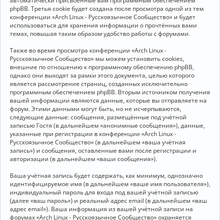
автоматически присвоенные вам программным обеспечением
phpBB. Третья cookie будет создана после просмотра одной из тем
конференции «Arch Linux - Русскоязычное Сообщество» и будет
использоваться для хранения информации о прочтённых вами
темах, повышая таким образом удобство работы с форумами.
Также во время просмотра конференции «Arch Linux -
Русскоязычное Сообщество» мы можем установить cookies,
внешние по отношению к программному обеспечению phpBB,
однако они выходят за рамки этого документа, целью которого
является рассмотрение страниц, созданных исключительно
программным обеспечением phpBB. Вторым источником получения
вашей информации являются данные, которые вы отправляете на
форум. Этими данными могут быть, но не исчерпываются,
следующие данные: сообщения, размещённые под учётной
записью Гостя (в дальнейшем «анонимные сообщения»), данные,
указанные при регистрации в конференции «Arch Linux -
Русскоязычное Сообщество» (в дальнейшем «ваша учётная
запись») и сообщения, оставленные вами после регистрации и
авторизации (в дальнейшем «ваши сообщения»).
Ваша учётная запись будет содержать, как минимум, однозначно
идентифицируемое имя (в дальнейшем «ваше имя пользователя»),
индивидуальный пароль для входа под вашей учётной записью
(далее «ваш пароль») и реальный адрес email (в дальнейшем «ваш
адрес email»). Ваша информация из вашей учётной записи на
форумах «Arch Linux - Русскоязычное Сообщество» охраняется