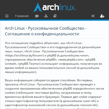
Главная
с
о
аг
о
х
ег
Arch Linux - Русскоязычное Сообщество -
ы
ру
ру
ку
о
и
Соглашение о конфиденциальности
л
м
зк
м
д
ст
Это соглашение подробно объясняет, как «Arch Linux -
к
и
е
р
Русскоязычное Сообщество» и его подразделения (в дальнейшем
«мы», «наш», «Arch Linux - Русскоязычное Сообщество»,
и
н
а
«https://archlinux.by/forum») и phpBB (в дальнейшем «они»,
«программное обеспечение phpBB», «www.phpbb.com», «phpBB
та
ц
Limited», «phpBB Teams») используют информацию, полученную во
ц
и
время любой из ваших пользовательских сессий (в дальнейшем
«ваша информация»).
и
я
Ваша информация собирается двумя способами. Во-первых,
я
просмотр «Arch Linux - Русскоязычное Сообщество» приведёт к
созданию программным обеспечением phpBB определённого числа
cookies (небольшие текстовые файлы, загружаемые в папку
временных файлов вашего браузера). Первые две cookie содержат
только идентификатор пользователя (в дальнейшем «user-id») и
идентификатор анонимной сессии (в дальнейшем «session-id»),