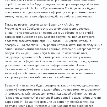
автоматически присвоенные вам программным обеспечением
phpBB. Третья cookie будет создана после просмотра одной из тем
конференции «Arch Linux - Русскоязычное Сообщество» и будет
использоваться для хранения информации о прочтённых вами
темах, повышая таким образом удобство работы с форумами.
Также во время просмотра конференции «Arch Linux -
Русскоязычное Сообщество» мы можем установить cookies,
внешние по отношению к программному обеспечению phpBB,
однако они выходят за рамки этого документа, целью которого
является рассмотрение страниц, созданных исключительно
программным обеспечением phpBB. Вторым источником получения
вашей информации являются данные, которые вы отправляете на
форум. Этими данными могут быть, но не исчерпываются,
следующие данные: сообщения, размещённые под учётной
записью Гостя (в дальнейшем «анонимные сообщения»), данные,
указанные при регистрации в конференции «Arch Linux -
Русскоязычное Сообщество» (в дальнейшем «ваша учётная
запись») и сообщения, оставленные вами после регистрации и
авторизации (в дальнейшем «ваши сообщения»).
Ваша учётная запись будет содержать, как минимум, однозначно
идентифицируемое имя (в дальнейшем «ваше имя пользователя»),
индивидуальный пароль для входа под вашей учётной записью
(далее «ваш пароль») и реальный адрес email (в дальнейшем «ваш
адрес email»). Ваша информация из вашей учётной записи на
форумах «Arch Linux - Русскоязычное Сообщество» охраняется