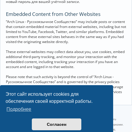
новый пароль для вашей учётной записи.
Embedded Content from Other Websites
“Arch Linux - Русскоязычное Сообщество” may include posts or content
that contain embedded material from external websites, including but not
limited to YouTube, Facebook, Twitter, and similar platforms. Embedded
content from these external sites behaves in the same way as if you had
visited the originating website directly.
These external websites may collect data about you, use cookies, embed
additional third-party tracking, and monitor your interaction with the
embedded content, including tracking your interaction if you have an
account and are logged in to that website.
Please note that such activity is beyond the control of “Arch Linux -
Русскоязычное Сообщество” and is governed by the privacy policies
and terms of service of the respective external websites. We encourage
you to review the privacy and cookie policies of any third-party services
Этот сайт использует cookies для
you interact with through embedded content.
обеспечения своей корректной работы.
Подробнее
©2022-2026, Русскоязычное сообщество Arch Linux.
Linux 6.18.40-1-lts x86_64 GNU/Linux 2026-07-26 08:48:12 |
vps reg.ru
Согласен
Название и логотип Arch Linux ™ являются признанными торговыми марками.
Linux ® — зарегистрированная торговая марка Linus Torvalds и LMI.