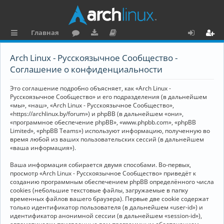
Главная
с
о
аг
о
х
ег
Arch Linux - Русскоязычное Сообщество -
ы
ру
ру
ку
о
и
Соглашение о конфиденциальности
л
м
зк
м
д
ст
Это соглашение подробно объясняет, как «Arch Linux -
к
и
е
р
Русскоязычное Сообщество» и его подразделения (в дальнейшем
«мы», «наш», «Arch Linux - Русскоязычное Сообщество»,
и
н
а
«https://archlinux.by/forum») и phpBB (в дальнейшем «они»,
«программное обеспечение phpBB», «www.phpbb.com», «phpBB
та
ц
Limited», «phpBB Teams») используют информацию, полученную во
ц
и
время любой из ваших пользовательских сессий (в дальнейшем
«ваша информация»).
и
я
Ваша информация собирается двумя способами. Во-первых,
я
просмотр «Arch Linux - Русскоязычное Сообщество» приведёт к
созданию программным обеспечением phpBB определённого числа
cookies (небольшие текстовые файлы, загружаемые в папку
временных файлов вашего браузера). Первые две cookie содержат
только идентификатор пользователя (в дальнейшем «user-id») и
идентификатор анонимной сессии (в дальнейшем «session-id»),