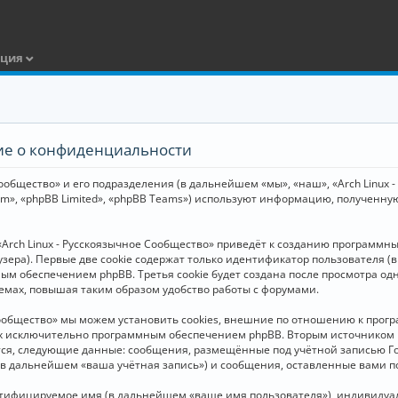
ация
ние о конфиденциальности
общество» и его подразделения (в дальнейшем «мы», «наш», «Arch Linux - Р
m», «phpBB Limited», «phpBB Teams») используют информацию, полученну
Arch Linux - Русскоязычное Сообщество» приведёт к созданию программн
зера). Первые две cookie содержат только идентификатор пользователя (
м обеспечением phpBB. Третья cookie будет создана после просмотра одн
емах, повышая таким образом удобство работы с форумами.
Сообщество» мы можем установить cookies, внешние по отношению к прогр
ных исключительно программным обеспечением phpBB. Вторым источнико
тся, следующие данные: сообщения, размещённые под учётной записью Г
 (в дальнейшем «ваша учётная запись») и сообщения, оставленные вами 
нтифицируемое имя (в дальнейшем «ваше имя пользователя»), индивидуал