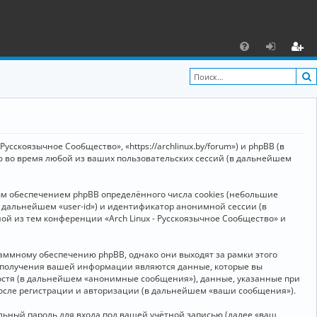
С
F
х
ег
A
о
и
Q
д
ст
р
усскоязычное Сообщество», «https://archlinux.by/forum») и phpBB (в
а
ю во время любой из ваших пользовательских сессий (в дальнейшем
ц
ым обеспечением phpBB определённого числа cookies (небольшие
и
в дальнейшем «user-id») и идентификатор анонимной сессии (в
я
ой из тем конференции «Arch Linux - Русскоязычное Сообщество» и
аммному обеспечению phpBB, однако они выходят за рамки этого
м получения вашей информации являются данные, которые вы
остя (в дальнейшем «анонимные сообщения»), данные, указанные при
после регистрации и авторизации (в дальнейшем «ваши сообщения»).
ьный пароль для входа под вашей учётной записью (далее «ваш