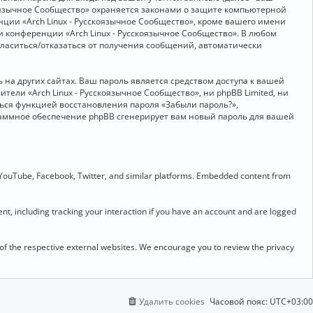
скоязычное Сообщество» охраняется законами о защите компьютерной
ии «Arch Linux - Русскоязычное Сообщество», кроме вашего имени
и конференции «Arch Linux - Русскоязычное Сообщество». В любом
огласиться/отказаться от получения сообщений, автоматически
на других сайтах. Ваш пароль является средством доступа к вашей
ители «Arch Linux - Русскоязычное Сообщество», ни phpBB Limited, ни
ться функцией восстановления пароля «Забыли пароль?»,
раммное обеспечение phpBB сгенерирует вам новый пароль для вашей
 YouTube, Facebook, Twitter, and similar platforms. Embedded content from
t, including tracking your interaction if you have an account and are logged
 of the respective external websites. We encourage you to review the privacy
Удалить cookies
Часовой пояс:
UTC+03:00