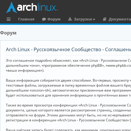
Главная
Форум
Загрузки
Документ
с
Форум
ы
л
Arch Linux - Русскоязычное Сообщество - Соглаше
к
Это соглашение подробно объясняет, как «Arch Linux - Русскоязычное Со
и
дальнейшем «они», «программное обеспечение phpBB», «www.phpbb.co
«ваша информация»).
Ваша информация собирается двумя способами. Во-первых, просмотр «
текстовые файлы, загружаемые в папку временных файлов вашего брау
дальнейшем «session-id»), автоматически присвоенные вам программны
будет использоваться для хранения информации о прочтённых вами т
Также во время просмотра конференции «Arch Linux - Русскоязычное 
документа, целью которого является рассмотрение страниц, создан
отправляете на форум. Этими данными могут быть, но не исчерпываю
регистрации в конференции «Arch Linux - Русскоязычное Сообщество»
Ваша учётная запись будет содержать, как минимум, однозначно иде