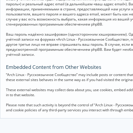
пароль») и реальный адрес email (в дальнейшем «ваш адрес email»).
информации, применяемыми в стране, предоставляющей нам услуги хо
пользователя, вашего пароля и вашего адреса email, может быть как 
случае у вас есть возможность выбрать, какая информация из вашей у
сгенерированных программным обеспечением phpBB.
Ваш пароль надёжно зашифрован (односторонним хэшированием). Однак
учётной записи на форумах «Arch Linux - Русскоязычное Сообщество», п
другое третье лицо не вправе спрашивать ваш пароль. В случае, если
предусмотренной программным обеспечением phpBB. Вам будет необхо
учётной записи.
Embedded Content from Other Websites
“Arch Linux - Русскоязычное Сообщество” may include posts or content that 
these external sites behaves in the same way as if you had visited the originat
These external websites may collect data about you, use cookies, embed addit
in to that website.
Please note that such activity is beyond the control of “Arch Linux - Русско
and cookie policies of any third-party services you interact with through em