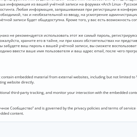
 Ваша информация из вашей учётной записи на форумах «Arch Linux - Рус
стинга. Любая информация, запрашиваемая при регистрации в конференц
необходимой, так и необязательной ко вводу, на усмотрение администраци
чётной записи будет общедоступна. Кроме того, у вас есть возможность с
о не рекомендуется использовать этот же самый пароль, регистрируясь 
ожалуйста, храните его в тайне, ни при каких обстоятельствах ни представ
 вы забудете ваш пароль к вашей учётной записи, вы сможете воспользова
димо ввести ваше имя пользователя и ваш адрес email, после чего прог
contain embedded material from external websites, including but not limited to
ing website directly.
ional third-party tracking, and monitor your interaction with the embedded conten
язычное Сообщество” and is governed by the privacy policies and terms of service
bedded content.