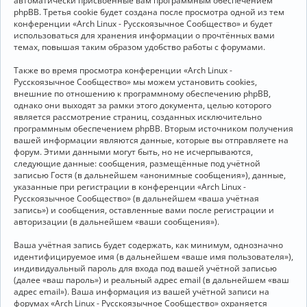
автоматически присвоенные вам программным обеспечением
phpBB. Третья cookie будет создана после просмотра одной из тем
конференции «Arch Linux - Русскоязычное Сообщество» и будет
использоваться для хранения информации о прочтённых вами
темах, повышая таким образом удобство работы с форумами.
Также во время просмотра конференции «Arch Linux -
Русскоязычное Сообщество» мы можем установить cookies,
внешние по отношению к программному обеспечению phpBB,
однако они выходят за рамки этого документа, целью которого
является рассмотрение страниц, созданных исключительно
программным обеспечением phpBB. Вторым источником получения
вашей информации являются данные, которые вы отправляете на
форум. Этими данными могут быть, но не исчерпываются,
следующие данные: сообщения, размещённые под учётной
записью Гостя (в дальнейшем «анонимные сообщения»), данные,
указанные при регистрации в конференции «Arch Linux -
Русскоязычное Сообщество» (в дальнейшем «ваша учётная
запись») и сообщения, оставленные вами после регистрации и
авторизации (в дальнейшем «ваши сообщения»).
Ваша учётная запись будет содержать, как минимум, однозначно
идентифицируемое имя (в дальнейшем «ваше имя пользователя»),
индивидуальный пароль для входа под вашей учётной записью
(далее «ваш пароль») и реальный адрес email (в дальнейшем «ваш
адрес email»). Ваша информация из вашей учётной записи на
форумах «Arch Linux - Русскоязычное Сообщество» охраняется