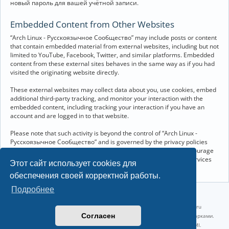
новый пароль для вашей учётной записи.
Embedded Content from Other Websites
“Arch Linux - Русскоязычное Сообщество” may include posts or content
that contain embedded material from external websites, including but not
limited to YouTube, Facebook, Twitter, and similar platforms. Embedded
content from these external sites behaves in the same way as if you had
visited the originating website directly.
These external websites may collect data about you, use cookies, embed
additional third-party tracking, and monitor your interaction with the
embedded content, including tracking your interaction if you have an
account and are logged in to that website.
Please note that such activity is beyond the control of “Arch Linux -
Русскоязычное Сообщество” and is governed by the privacy policies
and terms of service of the respective external websites. We encourage
you to review the privacy and cookie policies of any third-party services
Этот сайт использует cookies для
you interact with through embedded content.
обеспечения своей корректной работы.
Подробнее
©2022-2026, Русскоязычное сообщество Arch Linux.
Linux 6.18.40-1-lts x86_64 GNU/Linux 2026-07-26 08:48:12 |
vps reg.ru
Согласен
Название и логотип Arch Linux ™ являются признанными торговыми марками.
Linux ® — зарегистрированная торговая марка Linus Torvalds и LMI.