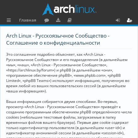
Главная
с
о
аг
о
х
ег
Arch Linux - Русскоязычное Сообщество -
ы
ру
ру
ку
о
и
Соглашение о конфиденциальности
л
м
зк
м
д
ст
Это соглашение подробно объясняет, как «Arch Linux -
к
и
е
р
Русскоязычное Сообщество» и его подразделения (в дальнейшем
«мы», «наш», «Arch Linux - Русскоязычное Сообщество»,
и
н
а
«https://archlinux.by/forum») и phpBB (в дальнейшем «они»,
«программное обеспечение phpBB», «www.phpbb.com», «phpBB
та
ц
Limited», «phpBB Teams») используют информацию, полученную во
ц
и
время любой из ваших пользовательских сессий (в дальнейшем
«ваша информация»).
и
я
Ваша информация собирается двумя способами. Во-первых,
я
просмотр «Arch Linux - Русскоязычное Сообщество» приведёт к
созданию программным обеспечением phpBB определённого числа
cookies (небольшие текстовые файлы, загружаемые в папку
временных файлов вашего браузера). Первые две cookie содержат
только идентификатор пользователя (в дальнейшем «user-id») и
идентификатор анонимной сессии (в дальнейшем «session-id»),