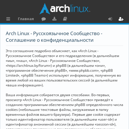
Главная
с
о
аг
о
х
ег
Arch Linux - Русскоязычное Сообщество -
ы
ру
ру
ку
о
и
Соглашение о конфиденциальности
л
м
зк
м
д
ст
Это соглашение подробно объясняет, как «Arch Linux -
к
и
е
р
Русскоязычное Сообщество» и его подразделения (в дальнейшем
«мы», «наш», «Arch Linux - Русскоязычное Сообщество»,
и
н
а
«https://archlinux.by/forum») и phpBB (в дальнейшем «они»,
«программное обеспечение phpBB», «www.phpbb.com», «phpBB
та
ц
Limited», «phpBB Teams») используют информацию, полученную во
ц
и
время любой из ваших пользовательских сессий (в дальнейшем
«ваша информация»).
и
я
Ваша информация собирается двумя способами. Во-первых,
я
просмотр «Arch Linux - Русскоязычное Сообщество» приведёт к
созданию программным обеспечением phpBB определённого числа
cookies (небольшие текстовые файлы, загружаемые в папку
временных файлов вашего браузера). Первые две cookie содержат
только идентификатор пользователя (в дальнейшем «user-id») и
идентификатор анонимной сессии (в дальнейшем «session-id»),