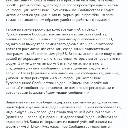
автоматически присвоенные вам программным обеспечением
phpBB. Третья cookie будет создана после просмотра одной из тем
конференции «Arch Linux - Русскоязычное Сообщество» и будет
использоваться для хранения информации о прочтённых вами
темах, повышая таким образом удобство работы с форумами.
Также во время просмотра конференции «Arch Linux -
Русскоязычное Сообщество» мы можем установить cookies,
внешние по отношению к программному обеспечению phpBB,
однако они выходят за рамки этого документа, целью которого
является рассмотрение страниц, созданных исключительно
программным обеспечением phpBB. Вторым источником получения
вашей информации являются данные, которые вы отправляете на
форум. Этими данными могут быть, но не исчерпываются,
следующие данные: сообщения, размещённые под учётной
записью Гостя (в дальнейшем «анонимные сообщения»), данные,
указанные при регистрации в конференции «Arch Linux -
Русскоязычное Сообщество» (в дальнейшем «ваша учётная
запись») и сообщения, оставленные вами после регистрации и
авторизации (в дальнейшем «ваши сообщения»).
Ваша учётная запись будет содержать, как минимум, однозначно
идентифицируемое имя (в дальнейшем «ваше имя пользователя»),
индивидуальный пароль для входа под вашей учётной записью
(далее «ваш пароль») и реальный адрес email (в дальнейшем «ваш
адрес email»). Ваша информация из вашей учётной записи на
форумах «Arch Linux - Русскоязычное Сообщество» охраняется