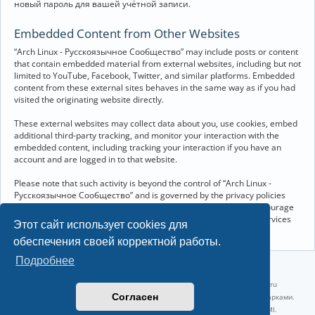
новый пароль для вашей учётной записи.
Embedded Content from Other Websites
“Arch Linux - Русскоязычное Сообщество” may include posts or content
that contain embedded material from external websites, including but not
limited to YouTube, Facebook, Twitter, and similar platforms. Embedded
content from these external sites behaves in the same way as if you had
visited the originating website directly.
These external websites may collect data about you, use cookies, embed
additional third-party tracking, and monitor your interaction with the
embedded content, including tracking your interaction if you have an
account and are logged in to that website.
Please note that such activity is beyond the control of “Arch Linux -
Русскоязычное Сообщество” and is governed by the privacy policies
and terms of service of the respective external websites. We encourage
you to review the privacy and cookie policies of any third-party services
Этот сайт использует cookies для
you interact with through embedded content.
обеспечения своей корректной работы.
Подробнее
©2022-2026, Русскоязычное сообщество Arch Linux.
Linux 6.18.40-1-lts x86_64 GNU/Linux 2026-07-26 08:48:12 |
vps reg.ru
Согласен
Название и логотип Arch Linux ™ являются признанными торговыми марками.
Linux ® — зарегистрированная торговая марка Linus Torvalds и LMI.