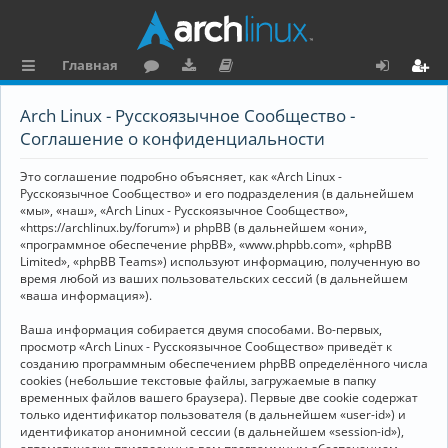
Главная
с
о
аг
о
х
ег
Arch Linux - Русскоязычное Сообщество -
ы
ру
ру
ку
о
и
Соглашение о конфиденциальности
л
м
зк
м
д
ст
Это соглашение подробно объясняет, как «Arch Linux -
к
и
е
р
Русскоязычное Сообщество» и его подразделения (в дальнейшем
«мы», «наш», «Arch Linux - Русскоязычное Сообщество»,
и
н
а
«https://archlinux.by/forum») и phpBB (в дальнейшем «они»,
«программное обеспечение phpBB», «www.phpbb.com», «phpBB
та
ц
Limited», «phpBB Teams») используют информацию, полученную во
ц
и
время любой из ваших пользовательских сессий (в дальнейшем
«ваша информация»).
и
я
Ваша информация собирается двумя способами. Во-первых,
я
просмотр «Arch Linux - Русскоязычное Сообщество» приведёт к
созданию программным обеспечением phpBB определённого числа
cookies (небольшие текстовые файлы, загружаемые в папку
временных файлов вашего браузера). Первые две cookie содержат
только идентификатор пользователя (в дальнейшем «user-id») и
идентификатор анонимной сессии (в дальнейшем «session-id»),