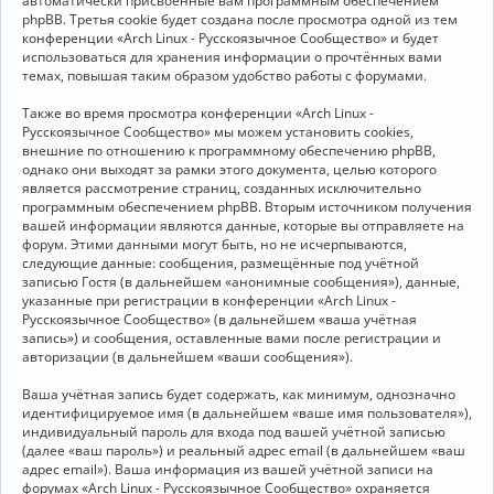
автоматически присвоенные вам программным обеспечением
phpBB. Третья cookie будет создана после просмотра одной из тем
конференции «Arch Linux - Русскоязычное Сообщество» и будет
использоваться для хранения информации о прочтённых вами
темах, повышая таким образом удобство работы с форумами.
Также во время просмотра конференции «Arch Linux -
Русскоязычное Сообщество» мы можем установить cookies,
внешние по отношению к программному обеспечению phpBB,
однако они выходят за рамки этого документа, целью которого
является рассмотрение страниц, созданных исключительно
программным обеспечением phpBB. Вторым источником получения
вашей информации являются данные, которые вы отправляете на
форум. Этими данными могут быть, но не исчерпываются,
следующие данные: сообщения, размещённые под учётной
записью Гостя (в дальнейшем «анонимные сообщения»), данные,
указанные при регистрации в конференции «Arch Linux -
Русскоязычное Сообщество» (в дальнейшем «ваша учётная
запись») и сообщения, оставленные вами после регистрации и
авторизации (в дальнейшем «ваши сообщения»).
Ваша учётная запись будет содержать, как минимум, однозначно
идентифицируемое имя (в дальнейшем «ваше имя пользователя»),
индивидуальный пароль для входа под вашей учётной записью
(далее «ваш пароль») и реальный адрес email (в дальнейшем «ваш
адрес email»). Ваша информация из вашей учётной записи на
форумах «Arch Linux - Русскоязычное Сообщество» охраняется