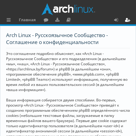
Главная
с
о
аг
о
х
ег
Arch Linux - Русскоязычное Сообщество -
ы
ру
ру
ку
о
и
Соглашение о конфиденциальности
л
м
зк
м
д
ст
Это соглашение подробно объясняет, как «Arch Linux -
к
и
е
р
Русскоязычное Сообщество» и его подразделения (в дальнейшем
«мы», «наш», «Arch Linux - Русскоязычное Сообщество»,
и
н
а
«https://archlinux.by/forum») и phpBB (в дальнейшем «они»,
«программное обеспечение phpBB», «www.phpbb.com», «phpBB
та
ц
Limited», «phpBB Teams») используют информацию, полученную во
ц
и
время любой из ваших пользовательских сессий (в дальнейшем
«ваша информация»).
и
я
Ваша информация собирается двумя способами. Во-первых,
я
просмотр «Arch Linux - Русскоязычное Сообщество» приведёт к
созданию программным обеспечением phpBB определённого числа
cookies (небольшие текстовые файлы, загружаемые в папку
временных файлов вашего браузера). Первые две cookie содержат
только идентификатор пользователя (в дальнейшем «user-id») и
идентификатор анонимной сессии (в дальнейшем «session-id»),