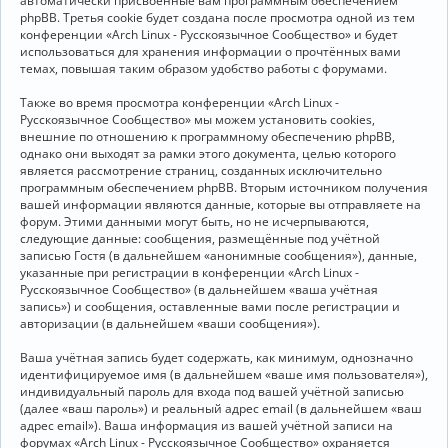
автоматически присвоенные вам программным обеспечением
phpBB. Третья cookie будет создана после просмотра одной из тем
конференции «Arch Linux - Русскоязычное Сообщество» и будет
использоваться для хранения информации о прочтённых вами
темах, повышая таким образом удобство работы с форумами.
Также во время просмотра конференции «Arch Linux -
Русскоязычное Сообщество» мы можем установить cookies,
внешние по отношению к программному обеспечению phpBB,
однако они выходят за рамки этого документа, целью которого
является рассмотрение страниц, созданных исключительно
программным обеспечением phpBB. Вторым источником получения
вашей информации являются данные, которые вы отправляете на
форум. Этими данными могут быть, но не исчерпываются,
следующие данные: сообщения, размещённые под учётной
записью Гостя (в дальнейшем «анонимные сообщения»), данные,
указанные при регистрации в конференции «Arch Linux -
Русскоязычное Сообщество» (в дальнейшем «ваша учётная
запись») и сообщения, оставленные вами после регистрации и
авторизации (в дальнейшем «ваши сообщения»).
Ваша учётная запись будет содержать, как минимум, однозначно
идентифицируемое имя (в дальнейшем «ваше имя пользователя»),
индивидуальный пароль для входа под вашей учётной записью
(далее «ваш пароль») и реальный адрес email (в дальнейшем «ваш
адрес email»). Ваша информация из вашей учётной записи на
форумах «Arch Linux - Русскоязычное Сообщество» охраняется