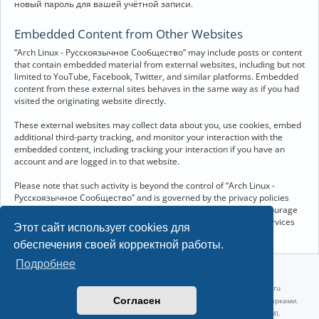
новый пароль для вашей учётной записи.
Embedded Content from Other Websites
“Arch Linux - Русскоязычное Сообщество” may include posts or content
that contain embedded material from external websites, including but not
limited to YouTube, Facebook, Twitter, and similar platforms. Embedded
content from these external sites behaves in the same way as if you had
visited the originating website directly.
These external websites may collect data about you, use cookies, embed
additional third-party tracking, and monitor your interaction with the
embedded content, including tracking your interaction if you have an
account and are logged in to that website.
Please note that such activity is beyond the control of “Arch Linux -
Русскоязычное Сообщество” and is governed by the privacy policies
and terms of service of the respective external websites. We encourage
you to review the privacy and cookie policies of any third-party services
Этот сайт использует cookies для
you interact with through embedded content.
обеспечения своей корректной работы.
Подробнее
©2022-2026, Русскоязычное сообщество Arch Linux.
Linux 6.18.40-1-lts x86_64 GNU/Linux 2026-07-26 08:48:12 |
vps reg.ru
Согласен
Название и логотип Arch Linux ™ являются признанными торговыми марками.
Linux ® — зарегистрированная торговая марка Linus Torvalds и LMI.