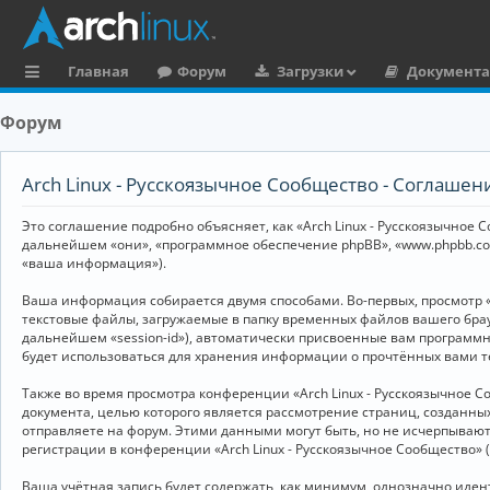
Главная
Форум
Загрузки
Документ
с
Форум
ы
л
Arch Linux - Русскоязычное Сообщество - Соглаше
к
Это соглашение подробно объясняет, как «Arch Linux - Русскоязычное Со
и
дальнейшем «они», «программное обеспечение phpBB», «www.phpbb.co
«ваша информация»).
Ваша информация собирается двумя способами. Во-первых, просмотр «
текстовые файлы, загружаемые в папку временных файлов вашего брау
дальнейшем «session-id»), автоматически присвоенные вам программны
будет использоваться для хранения информации о прочтённых вами т
Также во время просмотра конференции «Arch Linux - Русскоязычное 
документа, целью которого является рассмотрение страниц, создан
отправляете на форум. Этими данными могут быть, но не исчерпываю
регистрации в конференции «Arch Linux - Русскоязычное Сообщество»
Ваша учётная запись будет содержать, как минимум, однозначно иде