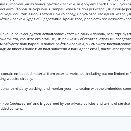
 Ваша информация из вашей учётной записи на форумах «Arch Linux - Рус
стинга. Любая информация, запрашиваемая при регистрации в конференц
необходимой, так и необязательной ко вводу, на усмотрение администраци
чётной записи будет общедоступна. Кроме того, у вас есть возможность с
о не рекомендуется использовать этот же самый пароль, регистрируясь 
ожалуйста, храните его в тайне, ни при каких обстоятельствах ни представ
 вы забудете ваш пароль к вашей учётной записи, вы сможете воспользова
димо ввести ваше имя пользователя и ваш адрес email, после чего прог
contain embedded material from external websites, including but not limited to
ing website directly.
ional third-party tracking, and monitor your interaction with the embedded conten
язычное Сообщество” and is governed by the privacy policies and terms of service
bedded content.