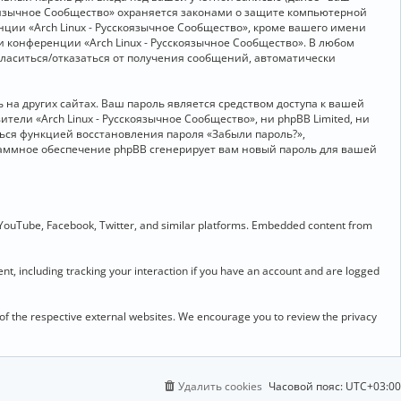
скоязычное Сообщество» охраняется законами о защите компьютерной
ии «Arch Linux - Русскоязычное Сообщество», кроме вашего имени
и конференции «Arch Linux - Русскоязычное Сообщество». В любом
огласиться/отказаться от получения сообщений, автоматически
на других сайтах. Ваш пароль является средством доступа к вашей
ители «Arch Linux - Русскоязычное Сообщество», ни phpBB Limited, ни
ться функцией восстановления пароля «Забыли пароль?»,
раммное обеспечение phpBB сгенерирует вам новый пароль для вашей
 YouTube, Facebook, Twitter, and similar platforms. Embedded content from
t, including tracking your interaction if you have an account and are logged
 of the respective external websites. We encourage you to review the privacy
Удалить cookies
Часовой пояс:
UTC+03:00