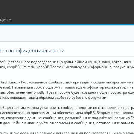
ация
ние о конфиденциальности
общество» и его подразделения (в дальнейшем «мы», «наш», «Arch Linux - Р
m», «phpBB Limited», «phpBB Teams») используют информацию, полученну
Arch Linux - Русскоязычное Сообщество» приведёт к созданию программн
зера). Первые две cookie содержат только идентификатор пользователя (
м обеспечением phpBB. Третья cookie будет создана после просмотра одн
емах, повышая таким образом удобство работы с форумами.
Сообщество» мы можем установить cookies, внешние по отношению к прогр
ных исключительно программным обеспечением phpBB. Вторым источнико
тся, следующие данные: сообщения, размещённые под учётной записью Г
 (в дальнейшем «ваша учётная запись») и сообщения, оставленные вами 
нтифицируемое имя (в дальнейшем «ваше имя пользователя»), индивидуал