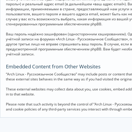
пароль») и реальный адрес email (в дальнейшем «ваш адрес email»).
информации, применяемыми в стране, предоставляющей нам услуги хо
пользователя, вашего пароля и вашего адреса email, может быть как 
случае у вас есть возможность выбрать, какая информация из вашей у
сгенерированных программным обеспечением phpBB.
Ваш пароль надёжно зашифрован (односторонним хэшированием). Однак
учётной записи на форумах «Arch Linux - Русскоязычное Сообщество», п
другое третье лицо не вправе спрашивать ваш пароль. В случае, если
предусмотренной программным обеспечением phpBB. Вам будет необхо
учётной записи.
Embedded Content from Other Websites
“Arch Linux - Русскоязычное Сообщество” may include posts or content that 
these external sites behaves in the same way as if you had visited the originat
These external websites may collect data about you, use cookies, embed addit
in to that website.
Please note that such activity is beyond the control of “Arch Linux - Русско
and cookie policies of any third-party services you interact with through em