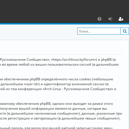
С
F
х
ег
A
о
и
Q
д
ст
р
усскоязычное Сообщество», «https://archlinux.by/forum») и phpBB (в
а
ю во время любой из ваших пользовательских сессий (в дальнейшем
ц
ым обеспечением phpBB определённого числа cookies (небольшие
и
в дальнейшем «user-id») и идентификатор анонимной сессии (в
я
ой из тем конференции «Arch Linux - Русскоязычное Сообщество» и
аммному обеспечению phpBB, однако они выходят за рамки этого
м получения вашей информации являются данные, которые вы
остя (в дальнейшем «анонимные сообщения»), данные, указанные при
после регистрации и авторизации (в дальнейшем «ваши сообщения»).
ьный пароль для входа под вашей учётной записью (далее «ваш