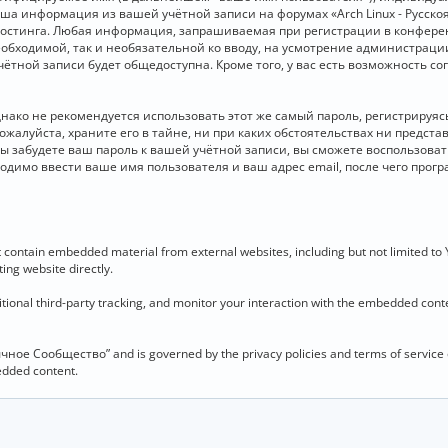
 Ваша информация из вашей учётной записи на форумах «Arch Linux - Рус
стинга. Любая информация, запрашиваемая при регистрации в конференц
необходимой, так и необязательной ко вводу, на усмотрение администраци
чётной записи будет общедоступна. Кроме того, у вас есть возможность с
о не рекомендуется использовать этот же самый пароль, регистрируясь 
ожалуйста, храните его в тайне, ни при каких обстоятельствах ни представ
 вы забудете ваш пароль к вашей учётной записи, вы сможете воспользова
димо ввести ваше имя пользователя и ваш адрес email, после чего прог
contain embedded material from external websites, including but not limited to
ing website directly.
ional third-party tracking, and monitor your interaction with the embedded conten
язычное Сообщество” and is governed by the privacy policies and terms of service
bedded content.