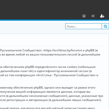
С
F
х
ег
A
о
и
Q
д
ст
р
усскоязычное Сообщество», «https://archlinux.by/forum») и phpBB (в
а
ю во время любой из ваших пользовательских сессий (в дальнейшем
ц
ым обеспечением phpBB определённого числа cookies (небольшие
и
в дальнейшем «user-id») и идентификатор анонимной сессии (в
я
ой из тем конференции «Arch Linux - Русскоязычное Сообщество» и
аммному обеспечению phpBB, однако они выходят за рамки этого
м получения вашей информации являются данные, которые вы
остя (в дальнейшем «анонимные сообщения»), данные, указанные при
после регистрации и авторизации (в дальнейшем «ваши сообщения»).
ьный пароль для входа под вашей учётной записью (далее «ваш