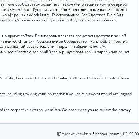
скоязычное Сообщество» охраняется законами о защите компьютерной
ии «Arch Linux - Русскоязычное Сообщество», кроме вашего имени
и конференции «Arch Linux - Русскоязычное Сообщество». В любом
огласиться/отказаться от получения сообщений, автоматически
на других сайтах. Ваш пароль является средством доступа к вашей
ители «Arch Linux - Русскоязычное Сообщество», ни phpBB Limited, ни
ться функцией восстановления пароля «Забыли пароль?»,
раммное обеспечение phpBB сгенерирует вам новый пароль для вашей
 YouTube, Facebook, Twitter, and similar platforms. Embedded content from
t, including tracking your interaction if you have an account and are logged
 of the respective external websites. We encourage you to review the privacy
Удалить cookies
Часовой пояс:
UTC+03:00