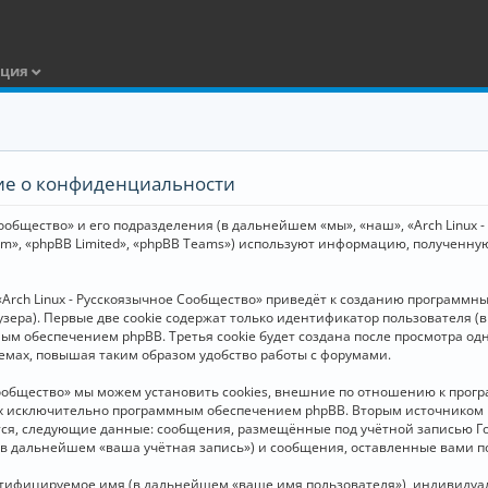
ация
ние о конфиденциальности
общество» и его подразделения (в дальнейшем «мы», «наш», «Arch Linux - Р
m», «phpBB Limited», «phpBB Teams») используют информацию, полученну
Arch Linux - Русскоязычное Сообщество» приведёт к созданию программн
зера). Первые две cookie содержат только идентификатор пользователя (
м обеспечением phpBB. Третья cookie будет создана после просмотра одн
емах, повышая таким образом удобство работы с форумами.
Сообщество» мы можем установить cookies, внешние по отношению к прогр
ных исключительно программным обеспечением phpBB. Вторым источнико
тся, следующие данные: сообщения, размещённые под учётной записью Г
 (в дальнейшем «ваша учётная запись») и сообщения, оставленные вами 
нтифицируемое имя (в дальнейшем «ваше имя пользователя»), индивидуал