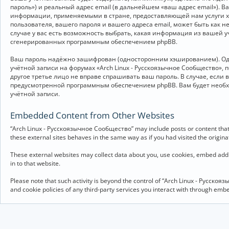
пароль») и реальный адрес email (в дальнейшем «ваш адрес email»).
информации, применяемыми в стране, предоставляющей нам услуги хо
пользователя, вашего пароля и вашего адреса email, может быть как 
случае у вас есть возможность выбрать, какая информация из вашей у
сгенерированных программным обеспечением phpBB.
Ваш пароль надёжно зашифрован (односторонним хэшированием). Однак
учётной записи на форумах «Arch Linux - Русскоязычное Сообщество», п
другое третье лицо не вправе спрашивать ваш пароль. В случае, если
предусмотренной программным обеспечением phpBB. Вам будет необхо
учётной записи.
Embedded Content from Other Websites
“Arch Linux - Русскоязычное Сообщество” may include posts or content that 
these external sites behaves in the same way as if you had visited the originat
These external websites may collect data about you, use cookies, embed addit
in to that website.
Please note that such activity is beyond the control of “Arch Linux - Русско
and cookie policies of any third-party services you interact with through em