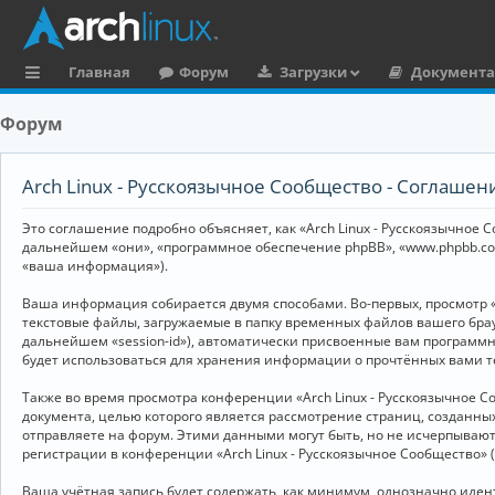
Главная
Форум
Загрузки
Документ
с
Форум
ы
л
Arch Linux - Русскоязычное Сообщество - Соглаше
к
Это соглашение подробно объясняет, как «Arch Linux - Русскоязычное Со
и
дальнейшем «они», «программное обеспечение phpBB», «www.phpbb.co
«ваша информация»).
Ваша информация собирается двумя способами. Во-первых, просмотр «
текстовые файлы, загружаемые в папку временных файлов вашего брау
дальнейшем «session-id»), автоматически присвоенные вам программны
будет использоваться для хранения информации о прочтённых вами т
Также во время просмотра конференции «Arch Linux - Русскоязычное 
документа, целью которого является рассмотрение страниц, создан
отправляете на форум. Этими данными могут быть, но не исчерпываю
регистрации в конференции «Arch Linux - Русскоязычное Сообщество»
Ваша учётная запись будет содержать, как минимум, однозначно иде