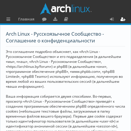
Главная
с
о
аг
о
х
ег
Arch Linux - Русскоязычное Сообщество -
ы
ру
ру
ку
о
и
Соглашение о конфиденциальности
л
м
зк
м
д
ст
Это соглашение подробно объясняет, как «Arch Linux -
к
и
е
р
Русскоязычное Сообщество» и его подразделения (в дальнейшем
«мы», «наш», «Arch Linux - Русскоязычное Сообщество»,
и
н
а
«https://archlinux.by/forum») и phpBB (в дальнейшем «они»,
«программное обеспечение phpBB», «www.phpbb.com», «phpBB
та
ц
Limited», «phpBB Teams») используют информацию, полученную во
ц
и
время любой из ваших пользовательских сессий (в дальнейшем
«ваша информация»).
и
я
Ваша информация собирается двумя способами. Во-первых,
я
просмотр «Arch Linux - Русскоязычное Сообщество» приведёт к
созданию программным обеспечением phpBB определённого числа
cookies (небольшие текстовые файлы, загружаемые в папку
временных файлов вашего браузера). Первые две cookie содержат
только идентификатор пользователя (в дальнейшем «user-id») и
идентификатор анонимной сессии (в дальнейшем «session-id»),