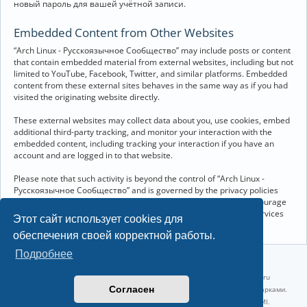
новый пароль для вашей учётной записи.
Embedded Content from Other Websites
“Arch Linux - Русскоязычное Сообщество” may include posts or content
that contain embedded material from external websites, including but not
limited to YouTube, Facebook, Twitter, and similar platforms. Embedded
content from these external sites behaves in the same way as if you had
visited the originating website directly.
These external websites may collect data about you, use cookies, embed
additional third-party tracking, and monitor your interaction with the
embedded content, including tracking your interaction if you have an
account and are logged in to that website.
Please note that such activity is beyond the control of “Arch Linux -
Русскоязычное Сообщество” and is governed by the privacy policies
and terms of service of the respective external websites. We encourage
you to review the privacy and cookie policies of any third-party services
Этот сайт использует cookies для
you interact with through embedded content.
обеспечения своей корректной работы.
Подробнее
©2022-2026, Русскоязычное сообщество Arch Linux.
Linux 6.18.40-1-lts x86_64 GNU/Linux 2026-07-26 08:48:12 |
vps reg.ru
Согласен
Название и логотип Arch Linux ™ являются признанными торговыми марками.
Linux ® — зарегистрированная торговая марка Linus Torvalds и LMI.