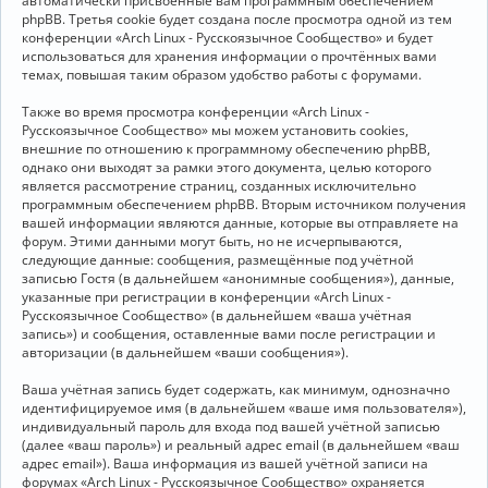
автоматически присвоенные вам программным обеспечением
phpBB. Третья cookie будет создана после просмотра одной из тем
конференции «Arch Linux - Русскоязычное Сообщество» и будет
использоваться для хранения информации о прочтённых вами
темах, повышая таким образом удобство работы с форумами.
Также во время просмотра конференции «Arch Linux -
Русскоязычное Сообщество» мы можем установить cookies,
внешние по отношению к программному обеспечению phpBB,
однако они выходят за рамки этого документа, целью которого
является рассмотрение страниц, созданных исключительно
программным обеспечением phpBB. Вторым источником получения
вашей информации являются данные, которые вы отправляете на
форум. Этими данными могут быть, но не исчерпываются,
следующие данные: сообщения, размещённые под учётной
записью Гостя (в дальнейшем «анонимные сообщения»), данные,
указанные при регистрации в конференции «Arch Linux -
Русскоязычное Сообщество» (в дальнейшем «ваша учётная
запись») и сообщения, оставленные вами после регистрации и
авторизации (в дальнейшем «ваши сообщения»).
Ваша учётная запись будет содержать, как минимум, однозначно
идентифицируемое имя (в дальнейшем «ваше имя пользователя»),
индивидуальный пароль для входа под вашей учётной записью
(далее «ваш пароль») и реальный адрес email (в дальнейшем «ваш
адрес email»). Ваша информация из вашей учётной записи на
форумах «Arch Linux - Русскоязычное Сообщество» охраняется