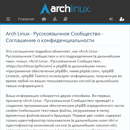
Главная
с
о
аг
о
х
ег
Arch Linux - Русскоязычное Сообщество -
ы
ру
ру
ку
о
и
Соглашение о конфиденциальности
л
м
зк
м
д
ст
Это соглашение подробно объясняет, как «Arch Linux -
к
и
е
р
Русскоязычное Сообщество» и его подразделения (в дальнейшем
«мы», «наш», «Arch Linux - Русскоязычное Сообщество»,
и
н
а
«https://archlinux.by/forum») и phpBB (в дальнейшем «они»,
«программное обеспечение phpBB», «www.phpbb.com», «phpBB
та
ц
Limited», «phpBB Teams») используют информацию, полученную во
ц
и
время любой из ваших пользовательских сессий (в дальнейшем
«ваша информация»).
и
я
Ваша информация собирается двумя способами. Во-первых,
я
просмотр «Arch Linux - Русскоязычное Сообщество» приведёт к
созданию программным обеспечением phpBB определённого числа
cookies (небольшие текстовые файлы, загружаемые в папку
временных файлов вашего браузера). Первые две cookie содержат
только идентификатор пользователя (в дальнейшем «user-id») и
идентификатор анонимной сессии (в дальнейшем «session-id»),