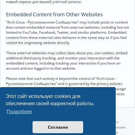
новый пароль для вашей учётной записи.
Embedded Content from Other Websites
“Arch Linux - Русскоязычное Сообщество” may include posts or content
that contain embedded material from external websites, including but not
limited to YouTube, Facebook, Twitter, and similar platforms. Embedded
content from these external sites behaves in the same way as if you had
visited the originating website directly.
These external websites may collect data about you, use cookies, embed
additional third-party tracking, and monitor your interaction with the
embedded content, including tracking your interaction if you have an
account and are logged in to that website.
Please note that such activity is beyond the control of “Arch Linux -
Русскоязычное Сообщество” and is governed by the privacy policies
and terms of service of the respective external websites. We encourage
you to review the privacy and cookie policies of any third-party services
Этот сайт использует cookies для
you interact with through embedded content.
обеспечения своей корректной работы.
Подробнее
©2022-2026, Русскоязычное сообщество Arch Linux.
Linux 6.18.40-1-lts x86_64 GNU/Linux 2026-07-26 08:48:12 |
vps reg.ru
Согласен
Название и логотип Arch Linux ™ являются признанными торговыми марками.
Linux ® — зарегистрированная торговая марка Linus Torvalds и LMI.