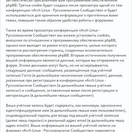
автоматически присвоенные вам программным обеспечением
phpBB. Третья cookie будет создана после просмотра одной из тем
конференции «Arch Linux - Русскоязычное Сообщество» и будет
использоваться для хранения информации о прочтённых вами
темах, повышая таким образом удобство работы с форумами.
Также во время просмотра конференции «Arch Linux -
Русскоязычное Сообщество» мы можем установить cookies,
внешние по отношению к программному обеспечению phpBB,
однако они выходят за рамки этого документа, целью которого
является рассмотрение страниц, созданных исключительно
программным обеспечением phpBB. Вторым источником получения
вашей информации являются данные, которые вы отправляете на
форум. Этими данными могут быть, но не исчерпываются,
следующие данные: сообщения, размещённые под учётной
записью Гостя (в дальнейшем «анонимные сообщения»), данные,
указанные при регистрации в конференции «Arch Linux -
Русскоязычное Сообщество» (в дальнейшем «ваша учётная
запись») и сообщения, оставленные вами после регистрации и
авторизации (в дальнейшем «ваши сообщения»).
Ваша учётная запись будет содержать, как минимум, однозначно
идентифицируемое имя (в дальнейшем «ваше имя пользователя»),
индивидуальный пароль для входа под вашей учётной записью
(далее «ваш пароль») и реальный адрес email (в дальнейшем «ваш
адрес email»). Ваша информация из вашей учётной записи на
форумах «Arch Linux - Русскоязычное Сообщество» охраняется