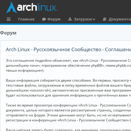
Главная
Форум
Загрузки
Документ
с
Форум
ы
л
Arch Linux - Русскоязычное Сообщество - Соглаше
к
Это соглашение подробно объясняет, как «Arch Linux - Русскоязычное Со
и
дальнейшем «они», «программное обеспечение phpBB», «www.phpbb.co
«ваша информация»).
Ваша информация собирается двумя способами. Во-первых, просмотр «
текстовые файлы, загружаемые в папку временных файлов вашего брау
дальнейшем «session-id»), автоматически присвоенные вам программны
будет использоваться для хранения информации о прочтённых вами т
Также во время просмотра конференции «Arch Linux - Русскоязычное 
документа, целью которого является рассмотрение страниц, создан
отправляете на форум. Этими данными могут быть, но не исчерпываю
регистрации в конференции «Arch Linux - Русскоязычное Сообщество»
Ваша учётная запись будет содержать, как минимум, однозначно иде