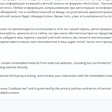
 Ваша информация из вашей учётной записи на форумах «Arch Linux - Рус
стинга. Любая информация, запрашиваемая при регистрации в конференц
необходимой, так и необязательной ко вводу, на усмотрение администраци
чётной записи будет общедоступна. Кроме того, у вас есть возможность с
о не рекомендуется использовать этот же самый пароль, регистрируясь 
ожалуйста, храните его в тайне, ни при каких обстоятельствах ни представ
 вы забудете ваш пароль к вашей учётной записи, вы сможете воспользова
димо ввести ваше имя пользователя и ваш адрес email, после чего прог
contain embedded material from external websites, including but not limited to
ing website directly.
ional third-party tracking, and monitor your interaction with the embedded conten
язычное Сообщество” and is governed by the privacy policies and terms of service
bedded content.