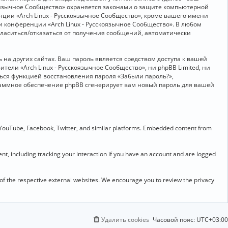
скоязычное Сообщество» охраняется законами о защите компьютерной
ии «Arch Linux - Русскоязычное Сообщество», кроме вашего имени
и конференции «Arch Linux - Русскоязычное Сообщество». В любом
огласиться/отказаться от получения сообщений, автоматически
на других сайтах. Ваш пароль является средством доступа к вашей
ители «Arch Linux - Русскоязычное Сообщество», ни phpBB Limited, ни
ться функцией восстановления пароля «Забыли пароль?»,
раммное обеспечение phpBB сгенерирует вам новый пароль для вашей
 YouTube, Facebook, Twitter, and similar platforms. Embedded content from
t, including tracking your interaction if you have an account and are logged
 of the respective external websites. We encourage you to review the privacy
Удалить cookies
Часовой пояс:
UTC+03:00