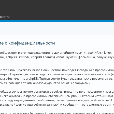
ация
ние о конфиденциальности
общество» и его подразделения (в дальнейшем «мы», «наш», «Arch Linux - Р
m», «phpBB Limited», «phpBB Teams») используют информацию, полученну
Arch Linux - Русскоязычное Сообщество» приведёт к созданию программн
зера). Первые две cookie содержат только идентификатор пользователя (
м обеспечением phpBB. Третья cookie будет создана после просмотра одн
емах, повышая таким образом удобство работы с форумами.
Сообщество» мы можем установить cookies, внешние по отношению к прогр
ных исключительно программным обеспечением phpBB. Вторым источнико
тся, следующие данные: сообщения, размещённые под учётной записью Г
 (в дальнейшем «ваша учётная запись») и сообщения, оставленные вами 
нтифицируемое имя (в дальнейшем «ваше имя пользователя»), индивидуал