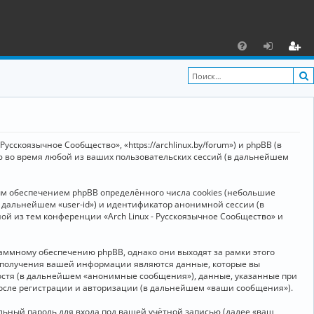
С
F
х
ег
A
о
и
Q
д
ст
р
усскоязычное Сообщество», «https://archlinux.by/forum») и phpBB (в
а
ю во время любой из ваших пользовательских сессий (в дальнейшем
ц
ым обеспечением phpBB определённого числа cookies (небольшие
и
в дальнейшем «user-id») и идентификатор анонимной сессии (в
я
ой из тем конференции «Arch Linux - Русскоязычное Сообщество» и
аммному обеспечению phpBB, однако они выходят за рамки этого
м получения вашей информации являются данные, которые вы
остя (в дальнейшем «анонимные сообщения»), данные, указанные при
после регистрации и авторизации (в дальнейшем «ваши сообщения»).
ьный пароль для входа под вашей учётной записью (далее «ваш