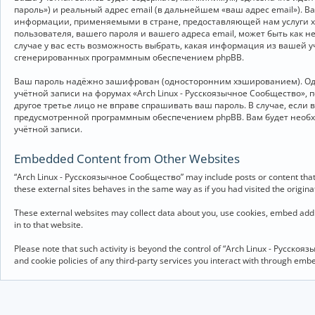
пароль») и реальный адрес email (в дальнейшем «ваш адрес email»).
информации, применяемыми в стране, предоставляющей нам услуги хо
пользователя, вашего пароля и вашего адреса email, может быть как 
случае у вас есть возможность выбрать, какая информация из вашей у
сгенерированных программным обеспечением phpBB.
Ваш пароль надёжно зашифрован (односторонним хэшированием). Однак
учётной записи на форумах «Arch Linux - Русскоязычное Сообщество», п
другое третье лицо не вправе спрашивать ваш пароль. В случае, если
предусмотренной программным обеспечением phpBB. Вам будет необхо
учётной записи.
Embedded Content from Other Websites
“Arch Linux - Русскоязычное Сообщество” may include posts or content that 
these external sites behaves in the same way as if you had visited the originat
These external websites may collect data about you, use cookies, embed addit
in to that website.
Please note that such activity is beyond the control of “Arch Linux - Русско
and cookie policies of any third-party services you interact with through em