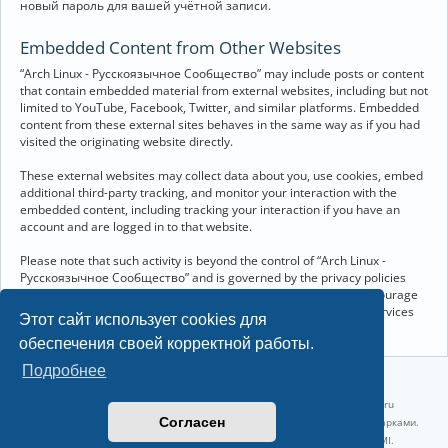
новый пароль для вашей учётной записи.
Embedded Content from Other Websites
“Arch Linux - Русскоязычное Сообщество” may include posts or content
that contain embedded material from external websites, including but not
limited to YouTube, Facebook, Twitter, and similar platforms. Embedded
content from these external sites behaves in the same way as if you had
visited the originating website directly.
These external websites may collect data about you, use cookies, embed
additional third-party tracking, and monitor your interaction with the
embedded content, including tracking your interaction if you have an
account and are logged in to that website.
Please note that such activity is beyond the control of “Arch Linux -
Русскоязычное Сообщество” and is governed by the privacy policies
and terms of service of the respective external websites. We encourage
you to review the privacy and cookie policies of any third-party services
Этот сайт использует cookies для
you interact with through embedded content.
обеспечения своей корректной работы.
Подробнее
©2022-2026, Русскоязычное сообщество Arch Linux.
Linux 6.18.40-1-lts x86_64 GNU/Linux 2026-07-26 08:48:12 |
vps reg.ru
Согласен
Название и логотип Arch Linux ™ являются признанными торговыми марками.
Linux ® — зарегистрированная торговая марка Linus Torvalds и LMI.