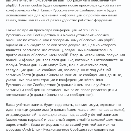
автоматически присвоенные вам программным обеспечением
phpBB. Третья cookie будет создана после просмотра одной из тем
конференции «Arch Linux - Русскоязычное Сообщество» и будет
использоваться для хранения информации о прочтённых вами
темах, повышая таким образом удобство работы с форумами.
Также во время просмотра конференции «Arch Linux -
Русскоязычное Сообщество» мы можем установить cookies,
внешние по отношению к программному обеспечению phpBB,
однако они выходят за рамки этого документа, целью которого
является рассмотрение страниц, созданных исключительно
программным обеспечением phpBB. Вторым источником получения
вашей информации являются данные, которые вы отправляете на
форум. Этими данными могут быть, но не исчерпываются,
следующие данные: сообщения, размещённые под учётной
записью Гостя (в дальнейшем «анонимные сообщения»), данные,
указанные при регистрации в конференции «Arch Linux -
Русскоязычное Сообщество» (в дальнейшем «ваша учётная
запись») и сообщения, оставленные вами после регистрации и
авторизации (в дальнейшем «ваши сообщения»).
Ваша учётная запись будет содержать, как минимум, однозначно
идентифицируемое имя (в дальнейшем «ваше имя пользователя»),
индивидуальный пароль для входа под вашей учётной записью
(далее «ваш пароль») и реальный адрес email (в дальнейшем «ваш
адрес email»). Ваша информация из вашей учётной записи на
форумах «Arch Linux - Русскоязычное Сообщество» охраняется