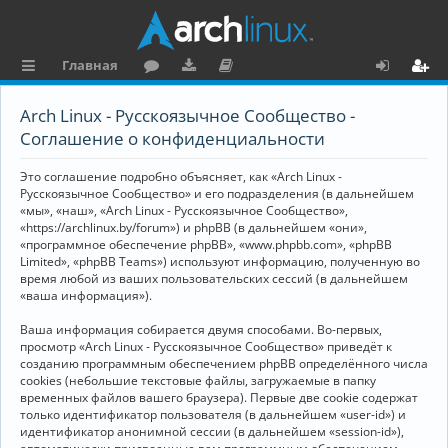
Главная
с
о
аг
о
х
ег
Arch Linux - Русскоязычное Сообщество -
ы
ру
ру
ку
о
и
Соглашение о конфиденциальности
л
м
зк
м
д
ст
Это соглашение подробно объясняет, как «Arch Linux -
к
и
е
р
Русскоязычное Сообщество» и его подразделения (в дальнейшем
«мы», «наш», «Arch Linux - Русскоязычное Сообщество»,
и
н
а
«https://archlinux.by/forum») и phpBB (в дальнейшем «они»,
«программное обеспечение phpBB», «www.phpbb.com», «phpBB
та
ц
Limited», «phpBB Teams») используют информацию, полученную во
ц
и
время любой из ваших пользовательских сессий (в дальнейшем
«ваша информация»).
и
я
Ваша информация собирается двумя способами. Во-первых,
я
просмотр «Arch Linux - Русскоязычное Сообщество» приведёт к
созданию программным обеспечением phpBB определённого числа
cookies (небольшие текстовые файлы, загружаемые в папку
временных файлов вашего браузера). Первые две cookie содержат
только идентификатор пользователя (в дальнейшем «user-id») и
идентификатор анонимной сессии (в дальнейшем «session-id»),