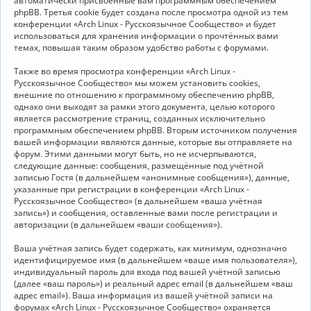
автоматически присвоенные вам программным обеспечением
phpBB. Третья cookie будет создана после просмотра одной из тем
конференции «Arch Linux - Русскоязычное Сообщество» и будет
использоваться для хранения информации о прочтённых вами
темах, повышая таким образом удобство работы с форумами.
Также во время просмотра конференции «Arch Linux -
Русскоязычное Сообщество» мы можем установить cookies,
внешние по отношению к программному обеспечению phpBB,
однако они выходят за рамки этого документа, целью которого
является рассмотрение страниц, созданных исключительно
программным обеспечением phpBB. Вторым источником получения
вашей информации являются данные, которые вы отправляете на
форум. Этими данными могут быть, но не исчерпываются,
следующие данные: сообщения, размещённые под учётной
записью Гостя (в дальнейшем «анонимные сообщения»), данные,
указанные при регистрации в конференции «Arch Linux -
Русскоязычное Сообщество» (в дальнейшем «ваша учётная
запись») и сообщения, оставленные вами после регистрации и
авторизации (в дальнейшем «ваши сообщения»).
Ваша учётная запись будет содержать, как минимум, однозначно
идентифицируемое имя (в дальнейшем «ваше имя пользователя»),
индивидуальный пароль для входа под вашей учётной записью
(далее «ваш пароль») и реальный адрес email (в дальнейшем «ваш
адрес email»). Ваша информация из вашей учётной записи на
форумах «Arch Linux - Русскоязычное Сообщество» охраняется