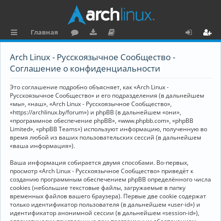
Главная
с
о
аг
о
х
ег
Arch Linux - Русскоязычное Сообщество -
ы
ру
ру
ку
о
и
Соглашение о конфиденциальности
л
м
зк
м
д
ст
Это соглашение подробно объясняет, как «Arch Linux -
к
и
е
р
Русскоязычное Сообщество» и его подразделения (в дальнейшем
«мы», «наш», «Arch Linux - Русскоязычное Сообщество»,
и
н
а
«https://archlinux.by/forum») и phpBB (в дальнейшем «они»,
«программное обеспечение phpBB», «www.phpbb.com», «phpBB
та
ц
Limited», «phpBB Teams») используют информацию, полученную во
ц
и
время любой из ваших пользовательских сессий (в дальнейшем
«ваша информация»).
и
я
Ваша информация собирается двумя способами. Во-первых,
я
просмотр «Arch Linux - Русскоязычное Сообщество» приведёт к
созданию программным обеспечением phpBB определённого числа
cookies (небольшие текстовые файлы, загружаемые в папку
временных файлов вашего браузера). Первые две cookie содержат
только идентификатор пользователя (в дальнейшем «user-id») и
идентификатор анонимной сессии (в дальнейшем «session-id»),