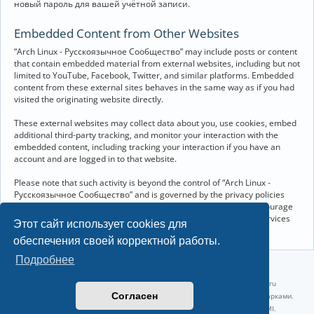
новый пароль для вашей учётной записи.
Embedded Content from Other Websites
“Arch Linux - Русскоязычное Сообщество” may include posts or content
that contain embedded material from external websites, including but not
limited to YouTube, Facebook, Twitter, and similar platforms. Embedded
content from these external sites behaves in the same way as if you had
visited the originating website directly.
These external websites may collect data about you, use cookies, embed
additional third-party tracking, and monitor your interaction with the
embedded content, including tracking your interaction if you have an
account and are logged in to that website.
Please note that such activity is beyond the control of “Arch Linux -
Русскоязычное Сообщество” and is governed by the privacy policies
and terms of service of the respective external websites. We encourage
you to review the privacy and cookie policies of any third-party services
Этот сайт использует cookies для
you interact with through embedded content.
обеспечения своей корректной работы.
Подробнее
©2022-2026, Русскоязычное сообщество Arch Linux.
Linux 6.18.40-1-lts x86_64 GNU/Linux 2026-07-26 08:48:12 |
vps reg.ru
Согласен
Название и логотип Arch Linux ™ являются признанными торговыми марками.
Linux ® — зарегистрированная торговая марка Linus Torvalds и LMI.