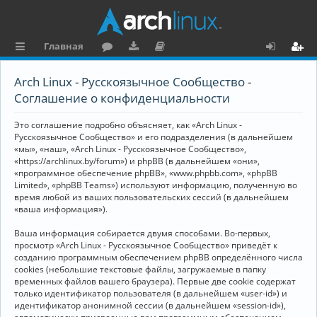
Главная
с
о
аг
о
х
ег
Arch Linux - Русскоязычное Сообщество -
ы
ру
ру
ку
о
и
Соглашение о конфиденциальности
л
м
зк
м
д
ст
Это соглашение подробно объясняет, как «Arch Linux -
к
и
е
р
Русскоязычное Сообщество» и его подразделения (в дальнейшем
«мы», «наш», «Arch Linux - Русскоязычное Сообщество»,
и
н
а
«https://archlinux.by/forum») и phpBB (в дальнейшем «они»,
«программное обеспечение phpBB», «www.phpbb.com», «phpBB
та
ц
Limited», «phpBB Teams») используют информацию, полученную во
ц
и
время любой из ваших пользовательских сессий (в дальнейшем
«ваша информация»).
и
я
Ваша информация собирается двумя способами. Во-первых,
я
просмотр «Arch Linux - Русскоязычное Сообщество» приведёт к
созданию программным обеспечением phpBB определённого числа
cookies (небольшие текстовые файлы, загружаемые в папку
временных файлов вашего браузера). Первые две cookie содержат
только идентификатор пользователя (в дальнейшем «user-id») и
идентификатор анонимной сессии (в дальнейшем «session-id»),