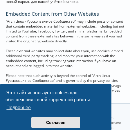
новый пароль для вашей учётной записи.
Embedded Content from Other Websites
“Arch Linux - Русскоязычное Сообщество” may include posts or content
that contain embedded material from external websites, including but not
limited to YouTube, Facebook, Twitter, and similar platforms. Embedded
content from these external sites behaves in the same way as if you had
visited the originating website directly.
These external websites may collect data about you, use cookies, embed
additional third-party tracking, and monitor your interaction with the
embedded content, including tracking your interaction if you have an
account and are logged in to that website.
Please note that such activity is beyond the control of “Arch Linux -
Русскоязычное Сообщество” and is governed by the privacy policies
and terms of service of the respective external websites. We encourage
you to review the privacy and cookie policies of any third-party services
Этот сайт использует cookies для
you interact with through embedded content.
обеспечения своей корректной работы.
Подробнее
©2022-2026, Русскоязычное сообщество Arch Linux.
Linux 6.18.40-1-lts x86_64 GNU/Linux 2026-07-26 08:48:12 |
vps reg.ru
Согласен
Название и логотип Arch Linux ™ являются признанными торговыми марками.
Linux ® — зарегистрированная торговая марка Linus Torvalds и LMI.