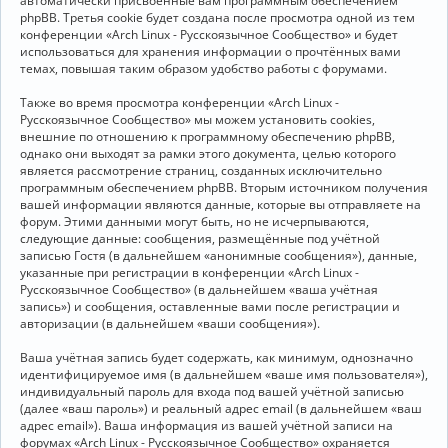
автоматически присвоенные вам программным обеспечением
phpBB. Третья cookie будет создана после просмотра одной из тем
конференции «Arch Linux - Русскоязычное Сообщество» и будет
использоваться для хранения информации о прочтённых вами
темах, повышая таким образом удобство работы с форумами.
Также во время просмотра конференции «Arch Linux -
Русскоязычное Сообщество» мы можем установить cookies,
внешние по отношению к программному обеспечению phpBB,
однако они выходят за рамки этого документа, целью которого
является рассмотрение страниц, созданных исключительно
программным обеспечением phpBB. Вторым источником получения
вашей информации являются данные, которые вы отправляете на
форум. Этими данными могут быть, но не исчерпываются,
следующие данные: сообщения, размещённые под учётной
записью Гостя (в дальнейшем «анонимные сообщения»), данные,
указанные при регистрации в конференции «Arch Linux -
Русскоязычное Сообщество» (в дальнейшем «ваша учётная
запись») и сообщения, оставленные вами после регистрации и
авторизации (в дальнейшем «ваши сообщения»).
Ваша учётная запись будет содержать, как минимум, однозначно
идентифицируемое имя (в дальнейшем «ваше имя пользователя»),
индивидуальный пароль для входа под вашей учётной записью
(далее «ваш пароль») и реальный адрес email (в дальнейшем «ваш
адрес email»). Ваша информация из вашей учётной записи на
форумах «Arch Linux - Русскоязычное Сообщество» охраняется