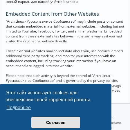
новый пароль для вашей учётной записи.
Embedded Content from Other Websites
“Arch Linux - Русскоязычное Сообщество” may include posts or content
that contain embedded material from external websites, including but not
limited to YouTube, Facebook, Twitter, and similar platforms. Embedded
content from these external sites behaves in the same way as if you had
visited the originating website directly.
These external websites may collect data about you, use cookies, embed
additional third-party tracking, and monitor your interaction with the
embedded content, including tracking your interaction if you have an
account and are logged in to that website.
Please note that such activity is beyond the control of “Arch Linux -
Русскоязычное Сообщество” and is governed by the privacy policies
and terms of service of the respective external websites. We encourage
you to review the privacy and cookie policies of any third-party services
Этот сайт использует cookies для
you interact with through embedded content.
обеспечения своей корректной работы.
Подробнее
©2022-2026, Русскоязычное сообщество Arch Linux.
Linux 6.18.40-1-lts x86_64 GNU/Linux 2026-07-26 08:48:12 |
vps reg.ru
Согласен
Название и логотип Arch Linux ™ являются признанными торговыми марками.
Linux ® — зарегистрированная торговая марка Linus Torvalds и LMI.