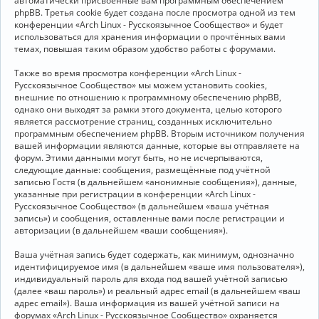
автоматически присвоенные вам программным обеспечением
phpBB. Третья cookie будет создана после просмотра одной из тем
конференции «Arch Linux - Русскоязычное Сообщество» и будет
использоваться для хранения информации о прочтённых вами
темах, повышая таким образом удобство работы с форумами.
Также во время просмотра конференции «Arch Linux -
Русскоязычное Сообщество» мы можем установить cookies,
внешние по отношению к программному обеспечению phpBB,
однако они выходят за рамки этого документа, целью которого
является рассмотрение страниц, созданных исключительно
программным обеспечением phpBB. Вторым источником получения
вашей информации являются данные, которые вы отправляете на
форум. Этими данными могут быть, но не исчерпываются,
следующие данные: сообщения, размещённые под учётной
записью Гостя (в дальнейшем «анонимные сообщения»), данные,
указанные при регистрации в конференции «Arch Linux -
Русскоязычное Сообщество» (в дальнейшем «ваша учётная
запись») и сообщения, оставленные вами после регистрации и
авторизации (в дальнейшем «ваши сообщения»).
Ваша учётная запись будет содержать, как минимум, однозначно
идентифицируемое имя (в дальнейшем «ваше имя пользователя»),
индивидуальный пароль для входа под вашей учётной записью
(далее «ваш пароль») и реальный адрес email (в дальнейшем «ваш
адрес email»). Ваша информация из вашей учётной записи на
форумах «Arch Linux - Русскоязычное Сообщество» охраняется