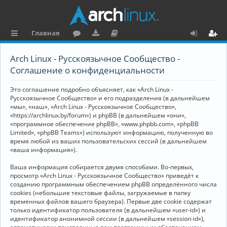
Главная
с
о
аг
о
х
ег
Arch Linux - Русскоязычное Сообщество -
ы
ру
ру
ку
о
и
Соглашение о конфиденциальности
л
м
зк
м
д
ст
Это соглашение подробно объясняет, как «Arch Linux -
к
и
е
р
Русскоязычное Сообщество» и его подразделения (в дальнейшем
«мы», «наш», «Arch Linux - Русскоязычное Сообщество»,
и
н
а
«https://archlinux.by/forum») и phpBB (в дальнейшем «они»,
«программное обеспечение phpBB», «www.phpbb.com», «phpBB
та
ц
Limited», «phpBB Teams») используют информацию, полученную во
ц
и
время любой из ваших пользовательских сессий (в дальнейшем
«ваша информация»).
и
я
Ваша информация собирается двумя способами. Во-первых,
я
просмотр «Arch Linux - Русскоязычное Сообщество» приведёт к
созданию программным обеспечением phpBB определённого числа
cookies (небольшие текстовые файлы, загружаемые в папку
временных файлов вашего браузера). Первые две cookie содержат
только идентификатор пользователя (в дальнейшем «user-id») и
идентификатор анонимной сессии (в дальнейшем «session-id»),