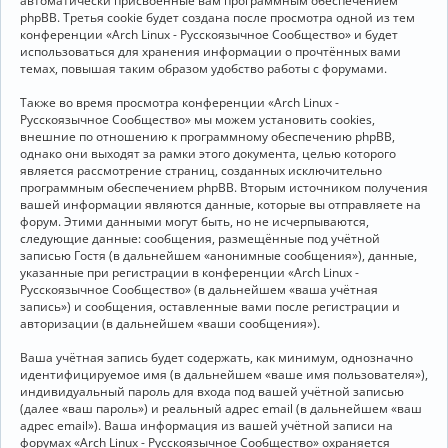
автоматически присвоенные вам программным обеспечением
phpBB. Третья cookie будет создана после просмотра одной из тем
конференции «Arch Linux - Русскоязычное Сообщество» и будет
использоваться для хранения информации о прочтённых вами
темах, повышая таким образом удобство работы с форумами.
Также во время просмотра конференции «Arch Linux -
Русскоязычное Сообщество» мы можем установить cookies,
внешние по отношению к программному обеспечению phpBB,
однако они выходят за рамки этого документа, целью которого
является рассмотрение страниц, созданных исключительно
программным обеспечением phpBB. Вторым источником получения
вашей информации являются данные, которые вы отправляете на
форум. Этими данными могут быть, но не исчерпываются,
следующие данные: сообщения, размещённые под учётной
записью Гостя (в дальнейшем «анонимные сообщения»), данные,
указанные при регистрации в конференции «Arch Linux -
Русскоязычное Сообщество» (в дальнейшем «ваша учётная
запись») и сообщения, оставленные вами после регистрации и
авторизации (в дальнейшем «ваши сообщения»).
Ваша учётная запись будет содержать, как минимум, однозначно
идентифицируемое имя (в дальнейшем «ваше имя пользователя»),
индивидуальный пароль для входа под вашей учётной записью
(далее «ваш пароль») и реальный адрес email (в дальнейшем «ваш
адрес email»). Ваша информация из вашей учётной записи на
форумах «Arch Linux - Русскоязычное Сообщество» охраняется