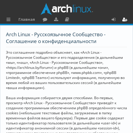
Главная
с
о
аг
о
х
ег
Arch Linux - Русскоязычное Сообщество -
ы
ру
ру
ку
о
и
Соглашение о конфиденциальности
л
м
зк
м
д
ст
Это соглашение подробно объясняет, как «Arch Linux -
к
и
е
р
Русскоязычное Сообщество» и его подразделения (в дальнейшем
«мы», «наш», «Arch Linux - Русскоязычное Сообщество»,
и
н
а
«https://archlinux.by/forum») и phpBB (в дальнейшем «они»,
«программное обеспечение phpBB», «www.phpbb.com», «phpBB
та
ц
Limited», «phpBB Teams») используют информацию, полученную во
ц
и
время любой из ваших пользовательских сессий (в дальнейшем
«ваша информация»).
и
я
Ваша информация собирается двумя способами. Во-первых,
я
просмотр «Arch Linux - Русскоязычное Сообщество» приведёт к
созданию программным обеспечением phpBB определённого числа
cookies (небольшие текстовые файлы, загружаемые в папку
временных файлов вашего браузера). Первые две cookie содержат
только идентификатор пользователя (в дальнейшем «user-id») и
идентификатор анонимной сессии (в дальнейшем «session-id»),