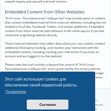
новый пароль для вашей учётной записи.
Embedded Content from Other Websites
“Arch Linux - Русскоязычное Сообщество” may include posts or content
that contain embedded material from external websites, including but not
limited to YouTube, Facebook, Twitter, and similar platforms. Embedded
content from these external sites behaves in the same way as if you had
visited the originating website directly.
These external websites may collect data about you, use cookies, embed
additional third-party tracking, and monitor your interaction with the
embedded content, including tracking your interaction if you have an
account and are logged in to that website.
Please note that such activity is beyond the control of “Arch Linux -
Русскоязычное Сообщество” and is governed by the privacy policies
and terms of service of the respective external websites. We encourage
you to review the privacy and cookie policies of any third-party services
Этот сайт использует cookies для
you interact with through embedded content.
обеспечения своей корректной работы.
Подробнее
©2022-2026, Русскоязычное сообщество Arch Linux.
Linux 6.18.40-1-lts x86_64 GNU/Linux 2026-07-26 08:48:12 |
vps reg.ru
Согласен
Название и логотип Arch Linux ™ являются признанными торговыми марками.
Linux ® — зарегистрированная торговая марка Linus Torvalds и LMI.