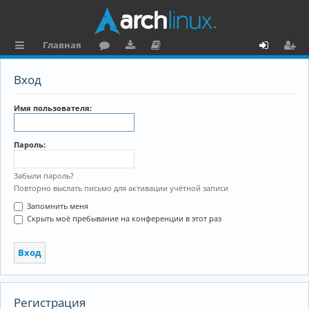
Главная
с
о
аг
о
х
ег
Вход
ы
ру
ру
ку
о
и
л
м
зк
м
д
ст
Имя пользователя:
к
и
е
р
Пароль:
и
н
а
та
ц
Забыли пароль?
Повторно выслать письмо для активации учётной записи
ц
и
Запомнить меня
и
я
Скрыть моё пребывание на конференции в этот раз
я
Регистрация