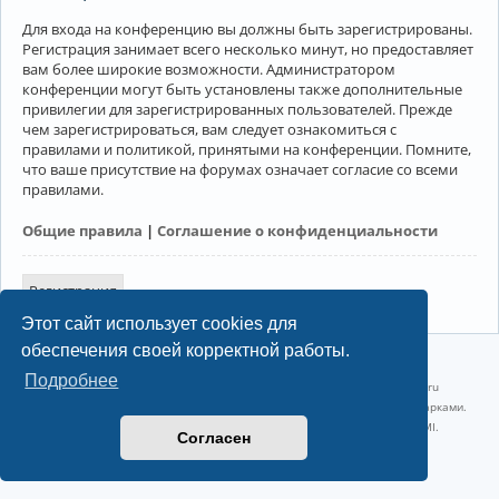
Для входа на конференцию вы должны быть зарегистрированы.
Регистрация занимает всего несколько минут, но предоставляет
вам более широкие возможности. Администратором
конференции могут быть установлены также дополнительные
привилегии для зарегистрированных пользователей. Прежде
чем зарегистрироваться, вам следует ознакомиться с
правилами и политикой, принятыми на конференции. Помните,
что ваше присутствие на форумах означает согласие со всеми
правилами.
Общие правила
|
Соглашение о конфиденциальности
Регистрация
Этот сайт использует cookies для
обеспечения своей корректной работы.
©2022-2026, Русскоязычное сообщество Arch Linux.
Подробнее
Linux 6.18.40-1-lts x86_64 GNU/Linux 2026-07-26 08:48:12 |
vps reg.ru
Название и логотип Arch Linux ™ являются признанными торговыми марками.
Linux ® — зарегистрированная торговая марка Linus Torvalds и LMI.
Согласен
Конфиденциальность
|
Правила