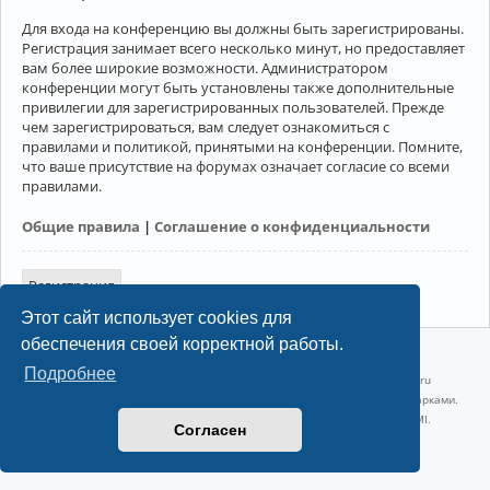
Для входа на конференцию вы должны быть зарегистрированы.
Регистрация занимает всего несколько минут, но предоставляет
вам более широкие возможности. Администратором
конференции могут быть установлены также дополнительные
привилегии для зарегистрированных пользователей. Прежде
чем зарегистрироваться, вам следует ознакомиться с
правилами и политикой, принятыми на конференции. Помните,
что ваше присутствие на форумах означает согласие со всеми
правилами.
Общие правила
|
Соглашение о конфиденциальности
Регистрация
Этот сайт использует cookies для
обеспечения своей корректной работы.
©2022-2026, Русскоязычное сообщество Arch Linux.
Подробнее
Linux 6.18.40-1-lts x86_64 GNU/Linux 2026-07-26 08:48:12 |
vps reg.ru
Название и логотип Arch Linux ™ являются признанными торговыми марками.
Linux ® — зарегистрированная торговая марка Linus Torvalds и LMI.
Согласен
Конфиденциальность
|
Правила