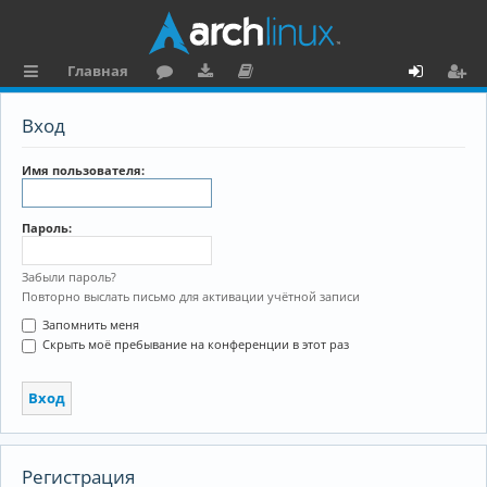
Главная
с
о
аг
о
х
ег
Вход
ы
ру
ру
ку
о
и
л
м
зк
м
д
ст
Имя пользователя:
к
и
е
р
Пароль:
и
н
а
та
ц
Забыли пароль?
Повторно выслать письмо для активации учётной записи
ц
и
Запомнить меня
и
я
Скрыть моё пребывание на конференции в этот раз
я
Регистрация