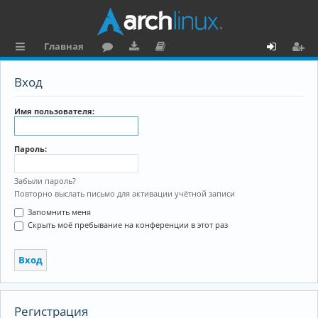
Главная
с
о
аг
о
х
ег
Вход
ы
ру
ру
ку
о
и
л
м
зк
м
д
ст
Имя пользователя:
к
и
е
р
Пароль:
и
н
а
та
ц
Забыли пароль?
Повторно выслать письмо для активации учётной записи
ц
и
Запомнить меня
и
я
Скрыть моё пребывание на конференции в этот раз
я
Регистрация