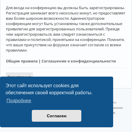
Для входа на конференцию вы должны быть зарегистрированы.
Регистрация занимает всего несколько минут, но предоставляет
вам более широкие возможности. Администратором
конференции могут быть установлены также дополнительные
привилегии для зарегистрированных пользователей. Прежде
чем зарегистрироваться, вам следует ознакомиться с
правилами и политикой, принятыми на конференции. Помните,
что ваше присутствие на форумах означает согласие со всеми
правилами.
Общие правила
|
Соглашение о конфиденциальности
Регистрация
Этот сайт использует cookies для
обеспечения своей корректной работы.
©2022-2026, Русскоязычное сообщество Arch Linux.
Подробнее
Linux 6.18.40-1-lts x86_64 GNU/Linux 2026-07-26 08:48:12 |
vps reg.ru
Название и логотип Arch Linux ™ являются признанными торговыми марками.
Linux ® — зарегистрированная торговая марка Linus Torvalds и LMI.
Согласен
Конфиденциальность
|
Правила