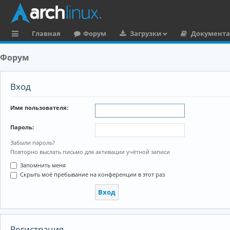
Главная
Форум
Загрузки
Документ
с
Форум
ы
л
Вход
к
Имя пользователя:
и
Пароль:
Забыли пароль?
Повторно выслать письмо для активации учётной записи
Запомнить меня
Скрыть моё пребывание на конференции в этот раз
Регистрация