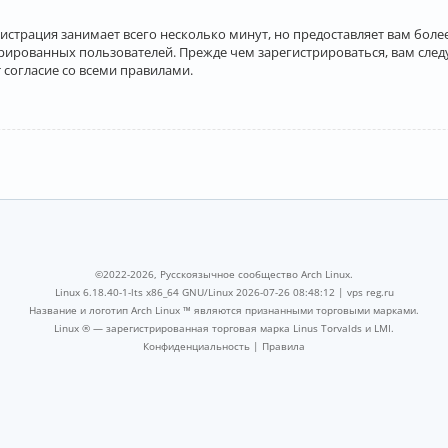
истрация занимает всего несколько минут, но предоставляет вам бо
рированных пользователей. Прежде чем зарегистрироваться, вам след
 согласие со всеми правилами.
©2022-2026, Русскоязычное сообщество Arch Linux.
Linux 6.18.40-1-lts x86_64 GNU/Linux 2026-07-26 08:48:12 |
vps reg.ru
Название и логотип Arch Linux ™ являются признанными торговыми марками.
Linux ® — зарегистрированная торговая марка Linus Torvalds и LMI.
Конфиденциальность
|
Правила