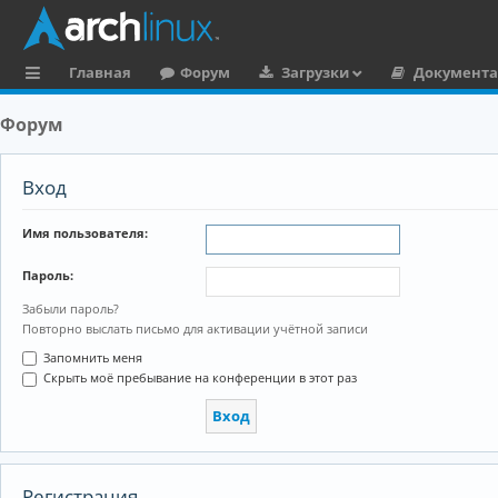
Главная
Форум
Загрузки
Документ
с
Форум
ы
л
Вход
к
Имя пользователя:
и
Пароль:
Забыли пароль?
Повторно выслать письмо для активации учётной записи
Запомнить меня
Скрыть моё пребывание на конференции в этот раз
Регистрация