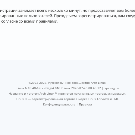
истрация занимает всего несколько минут, но предоставляет вам бо
рированных пользователей. Прежде чем зарегистрироваться, вам след
 согласие со всеми правилами.
©2022-2026, Русскоязычное сообщество Arch Linux.
Linux 6.18.40-1-lts x86_64 GNU/Linux 2026-07-26 08:48:12 |
vps reg.ru
Название и логотип Arch Linux ™ являются признанными торговыми марками.
Linux ® — зарегистрированная торговая марка Linus Torvalds и LMI.
Конфиденциальность
|
Правила