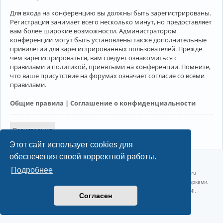
Для входа на конференцию вы должны быть зарегистрированы.
Регистрация занимает всего несколько минут, но предоставляет
вам более широкие возможности. Администратором
конференции могут быть установлены также дополнительные
привилегии для зарегистрированных пользователей. Прежде
чем зарегистрироваться, вам следует ознакомиться с
правилами и политикой, принятыми на конференции. Помните,
что ваше присутствие на форумах означает согласие со всеми
правилами.
Общие правила
|
Соглашение о конфиденциальности
Регистрация
Этот сайт использует cookies для
обеспечения своей корректной работы.
©2022-2026, Русскоязычное сообщество Arch Linux.
Подробнее
Linux 6.18.40-1-lts x86_64 GNU/Linux 2026-07-26 08:48:12 |
vps reg.ru
Название и логотип Arch Linux ™ являются признанными торговыми марками.
Linux ® — зарегистрированная торговая марка Linus Torvalds и LMI.
Согласен
Конфиденциальность
|
Правила