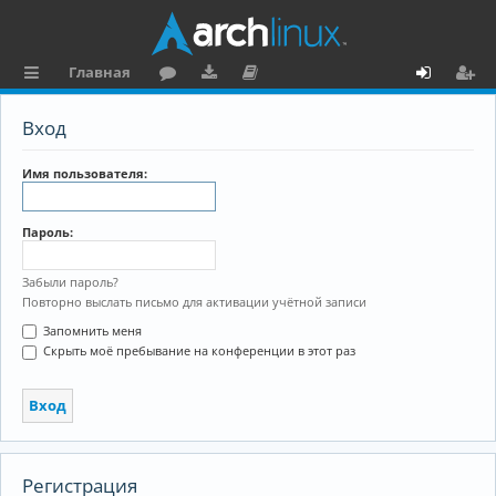
Главная
с
о
аг
о
х
ег
Вход
ы
ру
ру
ку
о
и
л
м
зк
м
д
ст
Имя пользователя:
к
и
е
р
Пароль:
и
н
а
та
ц
Забыли пароль?
Повторно выслать письмо для активации учётной записи
ц
и
Запомнить меня
и
я
Скрыть моё пребывание на конференции в этот раз
я
Регистрация