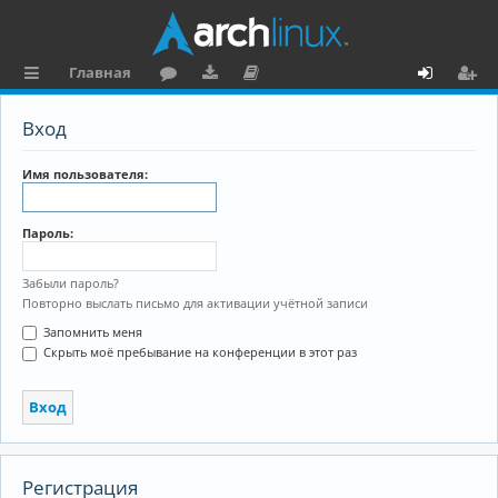
Главная
с
о
аг
о
х
ег
Вход
ы
ру
ру
ку
о
и
л
м
зк
м
д
ст
Имя пользователя:
к
и
е
р
Пароль:
и
н
а
та
ц
Забыли пароль?
Повторно выслать письмо для активации учётной записи
ц
и
Запомнить меня
и
я
Скрыть моё пребывание на конференции в этот раз
я
Регистрация