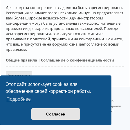
Для входа на конференцию вы должны быть зарегистрированы.
Регистрация занимает всего несколько минут, но предоставляет
вам более широкие возможности. Администратором
конференции могут быть установлены также дополнительные
привилегии для зарегистрированных пользователей. Прежде
чем зарегистрироваться, вам следует ознакомиться с
правилами и политикой, принятыми на конференции. Помните,
что ваше присутствие на форумах означает согласие со всеми
правилами.
Общие правила
|
Соглашение о конфиденциальности
Регистрация
Этот сайт использует cookies для
обеспечения своей корректной работы.
©2022-2026, Русскоязычное сообщество Arch Linux.
Подробнее
Linux 6.18.40-1-lts x86_64 GNU/Linux 2026-07-26 08:48:12 |
vps reg.ru
Название и логотип Arch Linux ™ являются признанными торговыми марками.
Linux ® — зарегистрированная торговая марка Linus Torvalds и LMI.
Согласен
Конфиденциальность
|
Правила