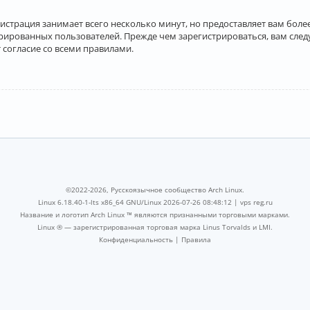
истрация занимает всего несколько минут, но предоставляет вам бо
рированных пользователей. Прежде чем зарегистрироваться, вам след
 согласие со всеми правилами.
©2022-2026, Русскоязычное сообщество Arch Linux.
Linux 6.18.40-1-lts x86_64 GNU/Linux 2026-07-26 08:48:12 |
vps reg.ru
Название и логотип Arch Linux ™ являются признанными торговыми марками.
Linux ® — зарегистрированная торговая марка Linus Torvalds и LMI.
Конфиденциальность
|
Правила