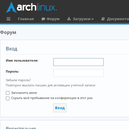
Главная
Форум
Загрузки
Документ
с
Форум
ы
л
Вход
к
Имя пользователя:
и
Пароль:
Забыли пароль?
Повторно выслать письмо для активации учётной записи
Запомнить меня
Скрыть моё пребывание на конференции в этот раз
Регистрация