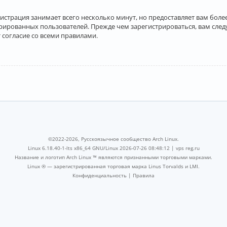
истрация занимает всего несколько минут, но предоставляет вам бо
рированных пользователей. Прежде чем зарегистрироваться, вам след
 согласие со всеми правилами.
©2022-2026, Русскоязычное сообщество Arch Linux.
Linux 6.18.40-1-lts x86_64 GNU/Linux 2026-07-26 08:48:12 |
vps reg.ru
Название и логотип Arch Linux ™ являются признанными торговыми марками.
Linux ® — зарегистрированная торговая марка Linus Torvalds и LMI.
Конфиденциальность
|
Правила