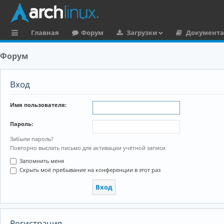
Главная
Форум
Загрузки
Документ
с
Форум
ы
л
Вход
к
Имя пользователя:
и
Пароль:
Забыли пароль?
Повторно выслать письмо для активации учётной записи
Запомнить меня
Скрыть моё пребывание на конференции в этот раз
Регистрация