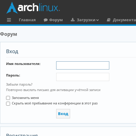
Главная
Форум
Загрузки
Документ
с
Форум
ы
л
Вход
к
Имя пользователя:
и
Пароль:
Забыли пароль?
Повторно выслать письмо для активации учётной записи
Запомнить меня
Скрыть моё пребывание на конференции в этот раз
Регистрация