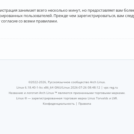
истрация занимает всего несколько минут, но предоставляет вам бо
рированных пользователей. Прежде чем зарегистрироваться, вам след
 согласие со всеми правилами.
©2022-2026, Русскоязычное сообщество Arch Linux.
Linux 6.18.40-1-lts x86_64 GNU/Linux 2026-07-26 08:48:12 |
vps reg.ru
Название и логотип Arch Linux ™ являются признанными торговыми марками.
Linux ® — зарегистрированная торговая марка Linus Torvalds и LMI.
Конфиденциальность
|
Правила