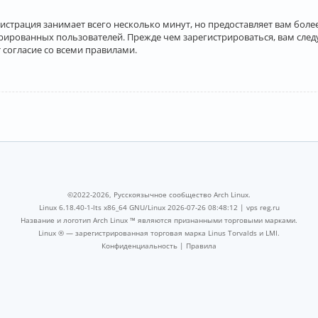
истрация занимает всего несколько минут, но предоставляет вам бо
рированных пользователей. Прежде чем зарегистрироваться, вам след
 согласие со всеми правилами.
©2022-2026, Русскоязычное сообщество Arch Linux.
Linux 6.18.40-1-lts x86_64 GNU/Linux 2026-07-26 08:48:12 |
vps reg.ru
Название и логотип Arch Linux ™ являются признанными торговыми марками.
Linux ® — зарегистрированная торговая марка Linus Torvalds и LMI.
Конфиденциальность
|
Правила