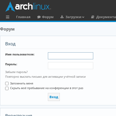
Главная
Форум
Загрузки
Документ
с
Форум
ы
л
Вход
к
Имя пользователя:
и
Пароль:
Забыли пароль?
Повторно выслать письмо для активации учётной записи
Запомнить меня
Скрыть моё пребывание на конференции в этот раз
Регистрация