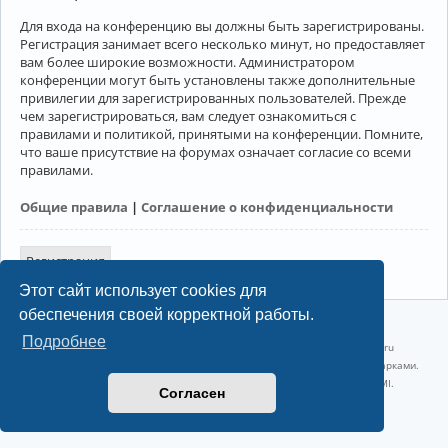
Для входа на конференцию вы должны быть зарегистрированы.
Регистрация занимает всего несколько минут, но предоставляет
вам более широкие возможности. Администратором
конференции могут быть установлены также дополнительные
привилегии для зарегистрированных пользователей. Прежде
чем зарегистрироваться, вам следует ознакомиться с
правилами и политикой, принятыми на конференции. Помните,
что ваше присутствие на форумах означает согласие со всеми
правилами.
Общие правила
|
Соглашение о конфиденциальности
Регистрация
Этот сайт использует cookies для
обеспечения своей корректной работы.
©2022-2026, Русскоязычное сообщество Arch Linux.
Подробнее
Linux 6.18.40-1-lts x86_64 GNU/Linux 2026-07-26 08:48:12 |
vps reg.ru
Название и логотип Arch Linux ™ являются признанными торговыми марками.
Linux ® — зарегистрированная торговая марка Linus Torvalds и LMI.
Согласен
Конфиденциальность
|
Правила