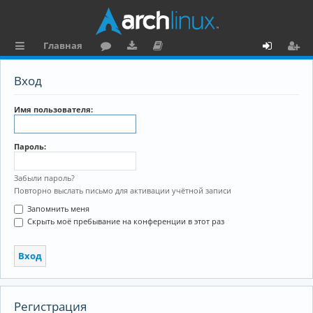
Главная
с
о
аг
о
х
ег
Вход
ы
ру
ру
ку
о
и
л
м
зк
м
д
ст
Имя пользователя:
к
и
е
р
Пароль:
и
н
а
та
ц
Забыли пароль?
Повторно выслать письмо для активации учётной записи
ц
и
Запомнить меня
и
я
Скрыть моё пребывание на конференции в этот раз
я
Регистрация