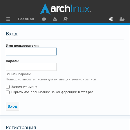
Главная
с
о
аг
о
х
ег
Вход
ы
ру
ру
ку
о
и
л
м
зк
м
д
ст
Имя пользователя:
к
и
е
р
Пароль:
и
н
а
та
ц
Забыли пароль?
Повторно выслать письмо для активации учётной записи
ц
и
Запомнить меня
и
я
Скрыть моё пребывание на конференции в этот раз
я
Регистрация