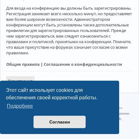
Для входа на конференцию вы должны быть зарегистрированы.
Регистрация занимает всего несколько минут, но предоставляет
вам более широкие возможности. Администратором
конференции могут быть установлены также дополнительные
привилегии для зарегистрированных пользователей. Прежде
чем зарегистрироваться, вам следует ознакомиться с
правилами и политикой, принятыми на конференции. Помните,
что ваше присутствие на форумах означает согласие со всеми
правилами.
Общие правила
|
Соглашение о конфиденциальности
Регистрация
Этот сайт использует cookies для
обеспечения своей корректной работы.
©2022-2026, Русскоязычное сообщество Arch Linux.
Подробнее
Linux 6.18.40-1-lts x86_64 GNU/Linux 2026-07-26 08:48:12 |
vps reg.ru
Название и логотип Arch Linux ™ являются признанными торговыми марками.
Linux ® — зарегистрированная торговая марка Linus Torvalds и LMI.
Согласен
Конфиденциальность
|
Правила