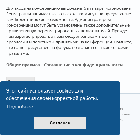
Для входа на конференцию вы должны быть зарегистрированы.
Регистрация занимает всего несколько минут, но предоставляет
вам более широкие возможности. Администратором
конференции могут быть установлены также дополнительные
привилегии для зарегистрированных пользователей. Прежде
чем зарегистрироваться, вам следует ознакомиться с
правилами и политикой, принятыми на конференции. Помните,
что ваше присутствие на форумах означает согласие со всеми
правилами.
Общие правила
|
Соглашение о конфиденциальности
Регистрация
Этот сайт использует cookies для
обеспечения своей корректной работы.
©2022-2026, Русскоязычное сообщество Arch Linux.
Подробнее
Linux 6.18.40-1-lts x86_64 GNU/Linux 2026-07-26 08:48:12 |
vps reg.ru
Название и логотип Arch Linux ™ являются признанными торговыми марками.
Linux ® — зарегистрированная торговая марка Linus Torvalds и LMI.
Согласен
Конфиденциальность
|
Правила