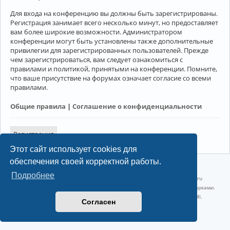
Для входа на конференцию вы должны быть зарегистрированы.
Регистрация занимает всего несколько минут, но предоставляет
вам более широкие возможности. Администратором
конференции могут быть установлены также дополнительные
привилегии для зарегистрированных пользователей. Прежде
чем зарегистрироваться, вам следует ознакомиться с
правилами и политикой, принятыми на конференции. Помните,
что ваше присутствие на форумах означает согласие со всеми
правилами.
Общие правила
|
Соглашение о конфиденциальности
Регистрация
Этот сайт использует cookies для
обеспечения своей корректной работы.
©2022-2026, Русскоязычное сообщество Arch Linux.
Подробнее
Linux 6.18.40-1-lts x86_64 GNU/Linux 2026-07-26 08:48:12 |
vps reg.ru
Название и логотип Arch Linux ™ являются признанными торговыми марками.
Linux ® — зарегистрированная торговая марка Linus Torvalds и LMI.
Согласен
Конфиденциальность
|
Правила