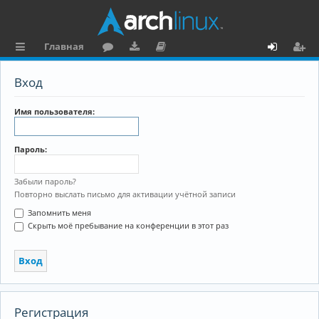
Главная
с
о
аг
о
х
ег
Вход
ы
ру
ру
ку
о
и
л
м
зк
м
д
ст
Имя пользователя:
к
и
е
р
Пароль:
и
н
а
та
ц
Забыли пароль?
Повторно выслать письмо для активации учётной записи
ц
и
Запомнить меня
и
я
Скрыть моё пребывание на конференции в этот раз
я
Регистрация