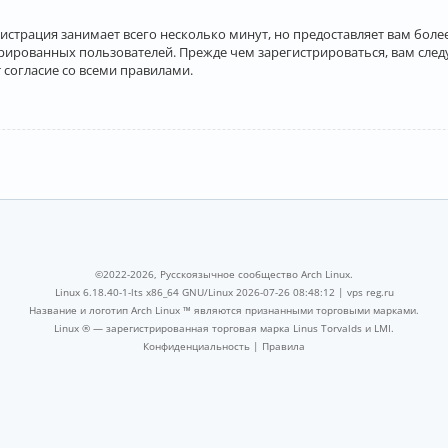
истрация занимает всего несколько минут, но предоставляет вам бо
рированных пользователей. Прежде чем зарегистрироваться, вам след
 согласие со всеми правилами.
©2022-2026, Русскоязычное сообщество Arch Linux.
Linux 6.18.40-1-lts x86_64 GNU/Linux 2026-07-26 08:48:12 |
vps reg.ru
Название и логотип Arch Linux ™ являются признанными торговыми марками.
Linux ® — зарегистрированная торговая марка Linus Torvalds и LMI.
Конфиденциальность
|
Правила