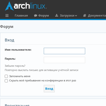
Главная
Форум
Загрузки
Документ
с
Форум
ы
л
Вход
к
Имя пользователя:
и
Пароль:
Забыли пароль?
Повторно выслать письмо для активации учётной записи
Запомнить меня
Скрыть моё пребывание на конференции в этот раз
Регистрация