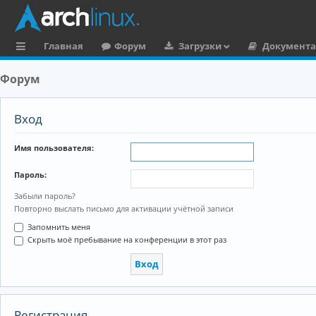
Главная
Форум
Загрузки
Документ
с
Форум
ы
л
Вход
к
Имя пользователя:
и
Пароль:
Забыли пароль?
Повторно выслать письмо для активации учётной записи
Запомнить меня
Скрыть моё пребывание на конференции в этот раз
Регистрация