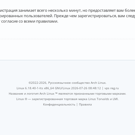
истрация занимает всего несколько минут, но предоставляет вам бо
рированных пользователей. Прежде чем зарегистрироваться, вам след
 согласие со всеми правилами.
©2022-2026, Русскоязычное сообщество Arch Linux.
Linux 6.18.40-1-lts x86_64 GNU/Linux 2026-07-26 08:48:12 |
vps reg.ru
Название и логотип Arch Linux ™ являются признанными торговыми марками.
Linux ® — зарегистрированная торговая марка Linus Torvalds и LMI.
Конфиденциальность
|
Правила