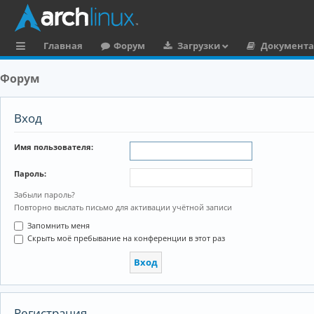
Главная
Форум
Загрузки
Документ
с
Форум
ы
л
Вход
к
Имя пользователя:
и
Пароль:
Забыли пароль?
Повторно выслать письмо для активации учётной записи
Запомнить меня
Скрыть моё пребывание на конференции в этот раз
Регистрация