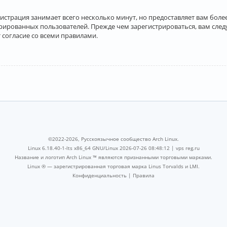
истрация занимает всего несколько минут, но предоставляет вам бо
рированных пользователей. Прежде чем зарегистрироваться, вам след
 согласие со всеми правилами.
©2022-2026, Русскоязычное сообщество Arch Linux.
Linux 6.18.40-1-lts x86_64 GNU/Linux 2026-07-26 08:48:12 |
vps reg.ru
Название и логотип Arch Linux ™ являются признанными торговыми марками.
Linux ® — зарегистрированная торговая марка Linus Torvalds и LMI.
Конфиденциальность
|
Правила