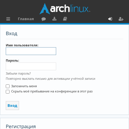
Главная
с
о
аг
о
х
ег
Вход
ы
ру
ру
ку
о
и
л
м
зк
м
д
ст
Имя пользователя:
к
и
е
р
Пароль:
и
н
а
та
ц
Забыли пароль?
Повторно выслать письмо для активации учётной записи
ц
и
Запомнить меня
и
я
Скрыть моё пребывание на конференции в этот раз
я
Регистрация