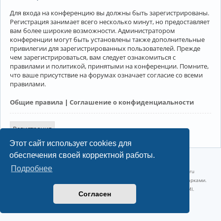
Для входа на конференцию вы должны быть зарегистрированы.
Регистрация занимает всего несколько минут, но предоставляет
вам более широкие возможности. Администратором
конференции могут быть установлены также дополнительные
привилегии для зарегистрированных пользователей. Прежде
чем зарегистрироваться, вам следует ознакомиться с
правилами и политикой, принятыми на конференции. Помните,
что ваше присутствие на форумах означает согласие со всеми
правилами.
Общие правила
|
Соглашение о конфиденциальности
Регистрация
Этот сайт использует cookies для
обеспечения своей корректной работы.
©2022-2026, Русскоязычное сообщество Arch Linux.
Подробнее
Linux 6.18.40-1-lts x86_64 GNU/Linux 2026-07-26 08:48:12 |
vps reg.ru
Название и логотип Arch Linux ™ являются признанными торговыми марками.
Linux ® — зарегистрированная торговая марка Linus Torvalds и LMI.
Согласен
Конфиденциальность
|
Правила