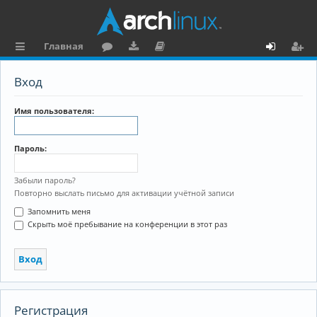
Главная
с
о
аг
о
х
ег
Вход
ы
ру
ру
ку
о
и
л
м
зк
м
д
ст
Имя пользователя:
к
и
е
р
Пароль:
и
н
а
та
ц
Забыли пароль?
Повторно выслать письмо для активации учётной записи
ц
и
Запомнить меня
и
я
Скрыть моё пребывание на конференции в этот раз
я
Регистрация