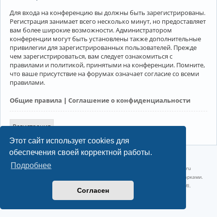
Для входа на конференцию вы должны быть зарегистрированы.
Регистрация занимает всего несколько минут, но предоставляет
вам более широкие возможности. Администратором
конференции могут быть установлены также дополнительные
привилегии для зарегистрированных пользователей. Прежде
чем зарегистрироваться, вам следует ознакомиться с
правилами и политикой, принятыми на конференции. Помните,
что ваше присутствие на форумах означает согласие со всеми
правилами.
Общие правила
|
Соглашение о конфиденциальности
Регистрация
Этот сайт использует cookies для
обеспечения своей корректной работы.
©2022-2026, Русскоязычное сообщество Arch Linux.
Подробнее
Linux 6.18.40-1-lts x86_64 GNU/Linux 2026-07-26 08:48:12 |
vps reg.ru
Название и логотип Arch Linux ™ являются признанными торговыми марками.
Linux ® — зарегистрированная торговая марка Linus Torvalds и LMI.
Согласен
Конфиденциальность
|
Правила