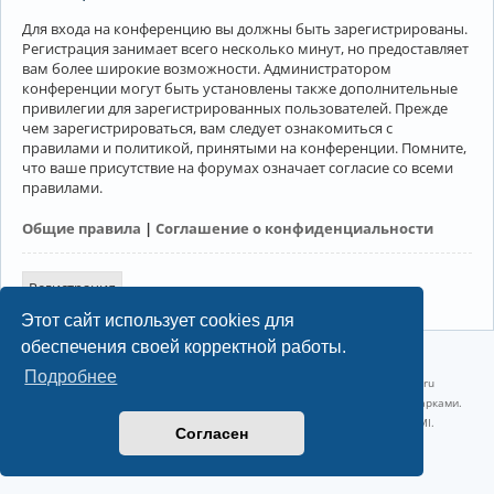
Для входа на конференцию вы должны быть зарегистрированы.
Регистрация занимает всего несколько минут, но предоставляет
вам более широкие возможности. Администратором
конференции могут быть установлены также дополнительные
привилегии для зарегистрированных пользователей. Прежде
чем зарегистрироваться, вам следует ознакомиться с
правилами и политикой, принятыми на конференции. Помните,
что ваше присутствие на форумах означает согласие со всеми
правилами.
Общие правила
|
Соглашение о конфиденциальности
Регистрация
Этот сайт использует cookies для
обеспечения своей корректной работы.
©2022-2026, Русскоязычное сообщество Arch Linux.
Подробнее
Linux 6.18.40-1-lts x86_64 GNU/Linux 2026-07-26 08:48:12 |
vps reg.ru
Название и логотип Arch Linux ™ являются признанными торговыми марками.
Linux ® — зарегистрированная торговая марка Linus Torvalds и LMI.
Согласен
Конфиденциальность
|
Правила