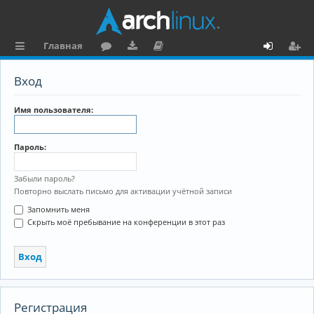
Главная
с
о
аг
о
х
ег
Вход
ы
ру
ру
ку
о
и
л
м
зк
м
д
ст
Имя пользователя:
к
и
е
р
Пароль:
и
н
а
та
ц
Забыли пароль?
Повторно выслать письмо для активации учётной записи
ц
и
Запомнить меня
и
я
Скрыть моё пребывание на конференции в этот раз
я
Регистрация