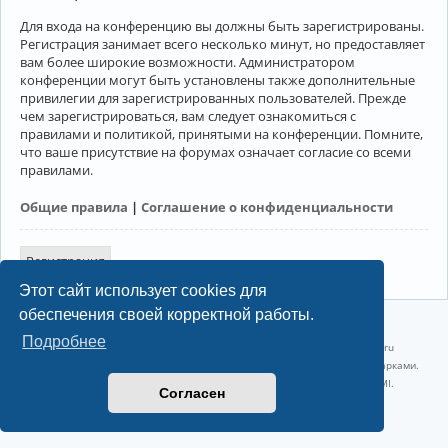
Для входа на конференцию вы должны быть зарегистрированы.
Регистрация занимает всего несколько минут, но предоставляет
вам более широкие возможности. Администратором
конференции могут быть установлены также дополнительные
привилегии для зарегистрированных пользователей. Прежде
чем зарегистрироваться, вам следует ознакомиться с
правилами и политикой, принятыми на конференции. Помните,
что ваше присутствие на форумах означает согласие со всеми
правилами.
Общие правила
|
Соглашение о конфиденциальности
Регистрация
Этот сайт использует cookies для
обеспечения своей корректной работы.
©2022-2026, Русскоязычное сообщество Arch Linux.
Подробнее
Linux 6.18.40-1-lts x86_64 GNU/Linux 2026-07-26 08:48:12 |
vps reg.ru
Название и логотип Arch Linux ™ являются признанными торговыми марками.
Linux ® — зарегистрированная торговая марка Linus Torvalds и LMI.
Согласен
Конфиденциальность
|
Правила