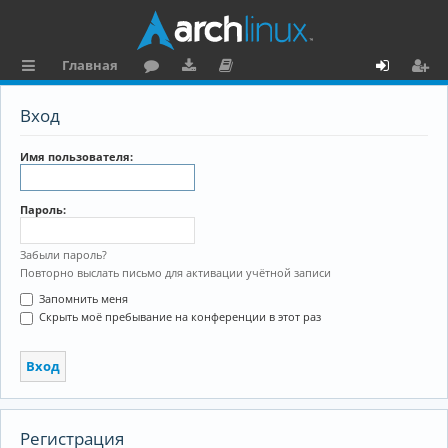
Главная
с
о
аг
о
х
ег
Вход
ы
ру
ру
ку
о
и
л
м
зк
м
д
ст
Имя пользователя:
к
и
е
р
Пароль:
и
н
а
та
ц
Забыли пароль?
Повторно выслать письмо для активации учётной записи
ц
и
Запомнить меня
и
я
Скрыть моё пребывание на конференции в этот раз
я
Регистрация