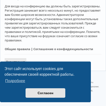
Для входа на конференцию вы должны быть зарегистрированы.
Регистрация занимает всего несколько минут, но предоставляет
вам более широкие возможности. Администратором
конференции могут быть установлены также дополнительные
привилегии для зарегистрированных пользователей. Прежде
чем зарегистрироваться, вам следует ознакомиться с
правилами и политикой, принятыми на конференции. Помните,
что ваше присутствие на форумах означает согласие со всеми
правилами.
Общие правила
|
Соглашение о конфиденциальности
Регистрация
Этот сайт использует cookies для
обеспечения своей корректной работы.
©2022-2026, Русскоязычное сообщество Arch Linux.
Подробнее
Linux 6.18.40-1-lts x86_64 GNU/Linux 2026-07-26 08:48:12 |
vps reg.ru
Название и логотип Arch Linux ™ являются признанными торговыми марками.
Linux ® — зарегистрированная торговая марка Linus Torvalds и LMI.
Согласен
Конфиденциальность
|
Правила