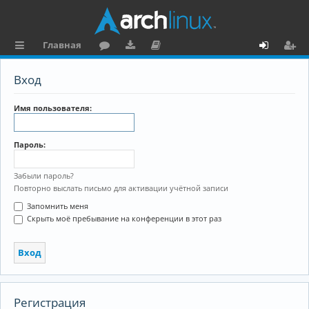
Главная
с
о
аг
о
х
ег
Вход
ы
ру
ру
ку
о
и
л
м
зк
м
д
ст
Имя пользователя:
к
и
е
р
Пароль:
и
н
а
та
ц
Забыли пароль?
Повторно выслать письмо для активации учётной записи
ц
и
Запомнить меня
и
я
Скрыть моё пребывание на конференции в этот раз
я
Регистрация